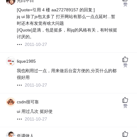
光曰不日
赞
[Quote=引用 4 楼 aa272789157 的回复:]
jq ui 除了js包太多了 打开网站有那么一点点延时...暂
时还木有发觉有啥大问题
[/Quote]是滴，包是挺多，和jq的风格有关，有时候挺
讨厌的。
2011-10-27
lique1985
赞
我也刚用过一点，用来做后台蛮方便的,分页什么的都
很好用
2011-10-27
csdn很可靠
赞
ui 用过几次 挺好使
2011-10-27
低调做人