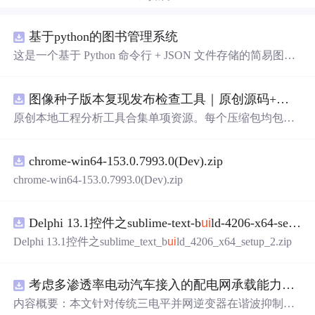
基于python的图书管理系统
这是一个基于 Python 命令行 + JSON 文件存储的简易图书
管理系统。 核心功能：围绕"图书"和"读者"实现两类实体
管理，以及它们之间的借阅关系。 图书管理：支持图书的
图像种子版本复现发布检查工具｜原创源码+测试+离线报告
添加、删除、修改、搜索（按书名/作者/ISBN），每本书
记录馆藏总数和当前可借数量。 学生管理：支持学生信息
原创本地工程分析工具合集单项资源。每个压缩包均包含
的添加、删除、搜索（按姓名/学号），每人默认最多借阅
完整 JavaScript/Node.js 源码、3 项自动化测试、可复现合
5 本。 借阅管理：借书时自动校验库存是否充足、是否超
成示例、离线 HTML/JSON/SVG 报告、1080×720 真实运
过借阅上限、是否重复借阅；还书时自动判断是否逾期
chrome-win64-153.0.7993.0(Dev).zip
行效果图、README、运行说明、功能清单、MIT License
（期限 30 天）；支持查看全部借阅记录、逾期记录和某人
及原创授权声明。Node.js 18+ 可直接运行，零第三方运行
chrome-win64-153.0.7993.0(Dev).zip
当前在借图书。 技术特点：纯 Python 标准库实现，无需安
依赖，适合开发者进行工程预检、质量审查和交付复核。
装任何第三方依赖；采用分层架构（模型层 → 持久化层
→ 业务层 → 界面层），职责清晰，易于扩展或替换（比
Delphi 13.1控件之sublime-text-b
ui
ld-4206-x64-setup-2.zip
如把 JSON 换成数据库只需改 storage.py）；数据保存在本
Delphi 13.1控件之sublime_text_b
ui
ld_4206_x64_setup_2.zip
地 data/ 目录的 JSON 文件中，关闭程序数据不丢失
考虑多渗透率电动汽车接入的配电网承载能力评估研究（Matlab代码实现）
内容概要：本文针对传统三电平并网逆变器在谐波抑制、