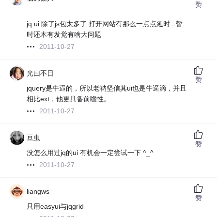
赞
jq ui 除了js包太多了 打开网站有那么一点点延时...暂
时还木有发觉有啥大问题
2011-10-27
光曰不日
赞
jquery是牛逼的，所以老衲坚信其ui也是牛逼滴，并且
相比ext，他更具备前瞻性。
2011-10-27
豆虫
赞
没怎么用过jq的ui 有机会一定尝试一下 ^_^
2011-10-27
liangws
赞
只用easyui与jqgrid