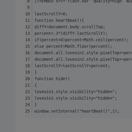
//<EMBED src='flash.swf' quality=high  WI
lastScrollY=0;
function heartBeat(){
diffY=document.body.scrollTop;
percent=.3*(diffY-lastScrollY);
if(percent>0)percent=Math.ceil(percent);
else percent=Math.floor(percent);
document.all.lovexin1.style.pixelTop+=per
document.all.lovexin2.style.pixelTop+=per
lastScrollY=lastScrollY+percent;
}
function hide()  
{   
lovexin1.style.visibility="hidden"; 
lovexin2.style.visibility="hidden";
}
window.setInterval("heartBeat()",1);