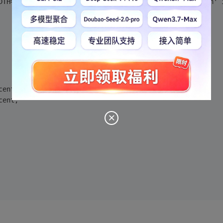
DTH=100 HEIGHT=300 TYPE='application/x-shockwave-flash' 
cent;
cent;