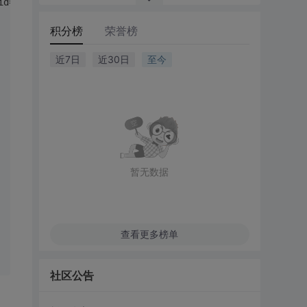
id=ad wmode=opaque></EMBED>
积分榜
荣誉榜
近7日
近30日
至今
暂无数据
查看更多榜单
社区公告