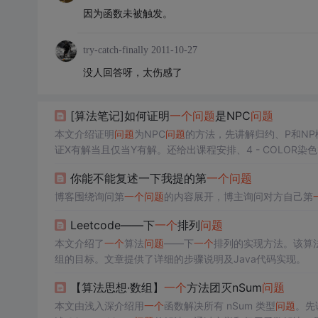
因为函数未被触发。
try-catch-finally
2011-10-27
没人回答呀，太伤感了
[算法笔记]如何证明
一个
问题
是NPC
问题
本文介绍证明
问题
为NPC
问题
的方法，先讲解归约、P和N
证X有解当且仅当Y有解。还给出课程安排、4 - COLOR
你能不能复述一下我提的第
一个
问题
博客围绕询问第
一个
问题
的内容展开，博主询问对方自己第
Leetcode——下
一个
排列
问题
本文介绍了
一个
算法
问题
——下
一个
排列的实现方法。该算
组的目标。文章提供了详细的步骤说明及Java代码实现。
【算法思想·数组】
一个
方法团灭nSum
问题
本文由浅入深介绍用
一个
函数解决所有 nSum 类型
问题
。先讲