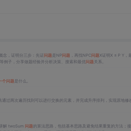
P概念，证明分三步：先证
问题
是NP
问题
，再找NPC
问题
X证明X ≤ P Y，
染色等例子，分享做题经验并分析决策、搜索和最优
问题
关系。
一个
问题
是什么。
法通过两次遍历找到可以进行交换的元素，并完成升序排列，实现原地修
解 twoSum
问题
的算法思路，包括基本思路及避免结果重复的方法；