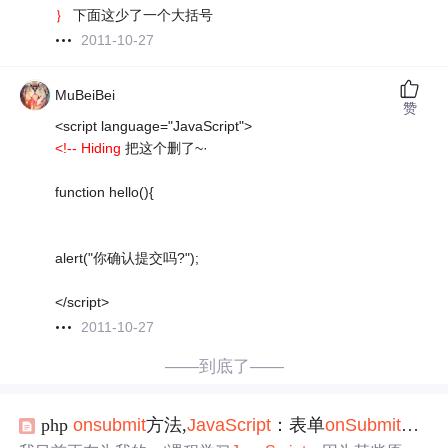
｝
下面这少了一个大括号
2011-10-27
MuBeiBei
赞
<script language="JavaScript">
<!-- Hiding
把这个删了~·
function hello(){
alert("你确认提交吗?");
</script>
2011-10-27
——到底了——
php
onsubmit
方法,
JavaScript
：表单
onSubmit
不能