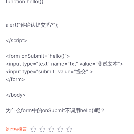
function hello(){
alert("你确认提交吗?");
</script>
<form onSubmit="hello()">
<input type="text" name="txt" value="测试文本">
<input type="submit" value="提交" >
</form>
</body>
为什么form中的onSubmit不调用hello()呢？
给本帖投票