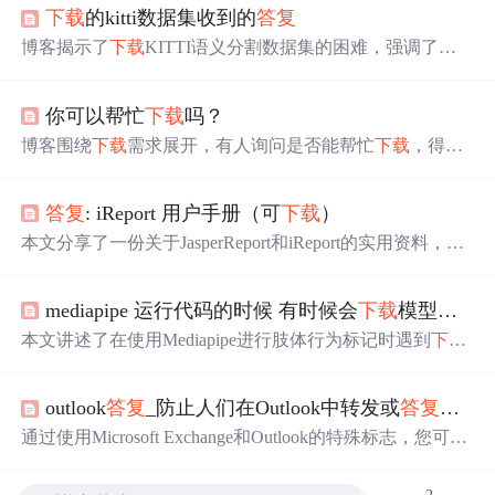
下载
的kitti数据集收到的
答复
博客揭示了
下载
KITTI语义分割数据集的困难，强调了只
接受原创、新颖且遵循公平竞争原则的研究申请。申请被
拒可能因高频率请求或欺诈检测。需提供详细描述、少量
你可以帮忙
下载
吗？
交叉验证实验和公开研究成果。
博客围绕
下载
需求展开，有人询问是否能帮忙
下载
，得到
肯定
答复
，对方表示可提供
下载
帮助并询问具体
下载
内
容。
答复
: iReport 用户手册（可
下载
）
本文分享了一份关于JasperReport和iReport的实用资料，在
短短4小时内已被
下载
64次，证明了其价值。作者还提供了
更多相关资源，如《jasperReport+iReport中文指南》及学习
mediapipe 运行代码的时候 有时候会
下载
模型，但是因为网络问题，可能
笔记等。
本文讲述了在使用Mediapipe进行肢体行为标记时遇到
下载
模型超时错误（WinError10060），解决方法包括网络问题
下的本地模型存放及手动
下载
。了解如何处理
下载
失败，
outlook
答复
_防止人们在Outlook中转发或
答复
所有
以及避免频繁
下载
操作。
通过使用Microsoft Exchange和Outlook的特殊标志，您可以
禁用电子邮件中的全部
答复
和转发功能，增强对发送邮件
的控制。NoReplyAll加载项适用于Outlook 2007、2010和20