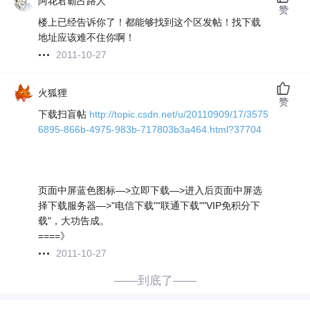
阿花君霸占路人
赞
楼上已经告诉你了！都能够找到这个区发帖！找下载
地址应该难不住你啊！
2011-10-27
火狐狸
赞
下载扫盲帖
http://topic.csdn.net/u/20110909/17/3575
6895-866b-4975-983b-717803b3a464.html?37704
页面中屏蓝色图标—>立即下载—>进入后页面中屏选
择下载服务器—>"电信下载""联通下载""VIP免积分下
载"，大功告成。
====》
2011-10-27
——到底了——