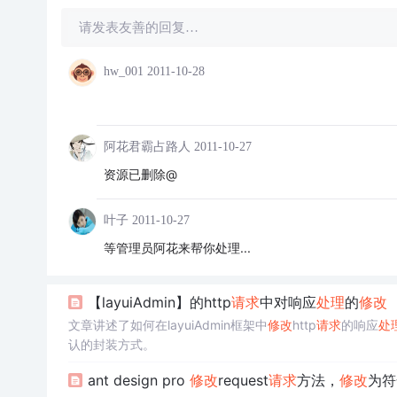
请发表友善的回复…
hw_001
2011-10-28
阿花君霸占路人
2011-10-27
资源已删除@
叶子
2011-10-27
等管理员阿花来帮你处理...
【layuiAdmin】的http
请求
中对响应
处理
的
修改
文章讲述了如何在layuiAdmin框架中
修改
http
请求
的响应
处
认的封装方式。
ant design pro
修改
request
请求
方法，
修改
为符