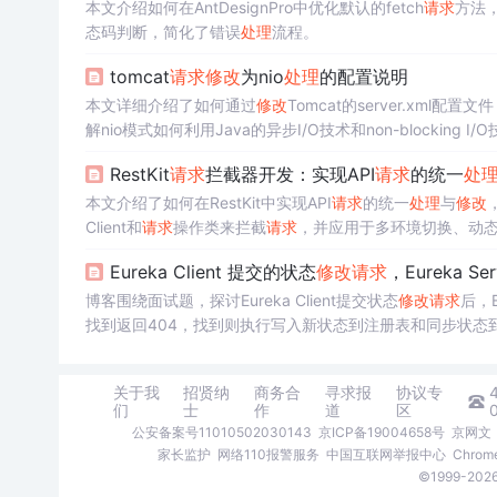
本文介绍如何在AntDesignPro中优化默认的fetch
请求
方法
态码判断，简化了错误
处理
流程。
tomcat
请求
修改
为nio
处理
的配置说明
本文详细介绍了如何通过
修改
Tomcat的server.xml
解nio模式如何利用Java的异步I/O技术和non-blocking I/
RestKit
请求
拦截器开发：实现API
请求
的统一
处
本文介绍了如何在RestKit中实现API
请求
的统一
处理
与
修改
Client和
请求
操作类来拦截
请求
，并应用于多环境切换、动态
Eureka Client 提交的状态
修改
请求
，Eureka Se
博客围绕面试题，探讨Eureka Client提交状态
修改
请求
后，Eu
找到返回404，找到则执行写入新状态到注册表和同步状态到
关于我
招贤纳
商务合
寻求报
协议专
们
士
作
道
区
公安备案号11010502030143
京ICP备19004658号
京网文〔
家长监护
网络110报警服务
中国互联网举报中心
Chro
©1999-2