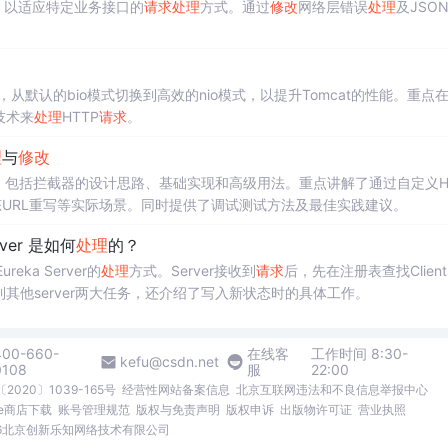
，以适应特定业务接口的
请求
处理
方式。通过
修改
网络层错误
处理
及JSO
配置文件，从默认的bio模式切换到高效的nio模式，以提升Tomcat的性能。重点
O技术来
处理
HTTP
请求
。
理
与
修改
，包括拦截器的设计思路、基础实现和高级用法。重点讲解了通过自定义H
URL重写等实际场景。同时提供了调试测试方法及最佳实践建议。
rver 是如何
处理
的？
reka Server的
处理
方式。Server接收到
请求
后，先在注册表查找Clien
其他server两大任务，还介绍了写入新状态时的具体工作。
400-660-
在线客
工作时间 8:30-
kefu@csdn.net
0108
服
22:00
2020〕1039-165号
经营性网站备案信息
北京互联网违法和不良信息举报中心
me商店下载
账号管理规范
版权与免责声明
版权申诉
出版物许可证
营业执照
026北京创新乐知网络技术有限公司