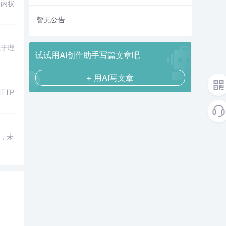
N内状
暂无公告
在于理
试试用AI创作助手写篇文章吧
+ 用AI写文章
TTP
t，未