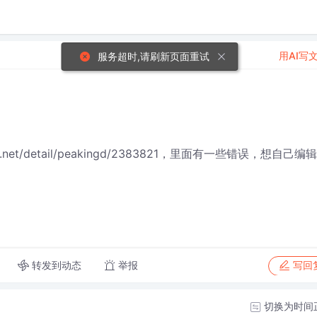
用AI写
服务超时,请刷新页面重试
.net/detail/peakingd/2383821，里面有一些错误，想自己编
转发到动态
举报
写回
切换为时间