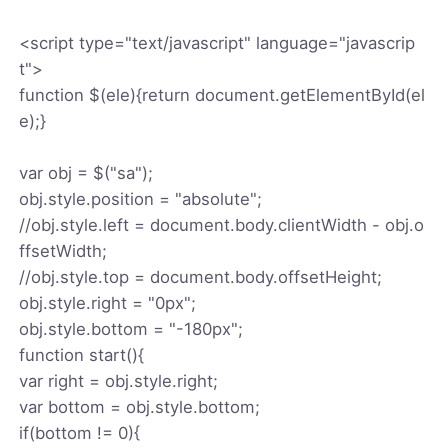
<script type="text/javascript" language="javascrip
t">
function $(ele){return document.getElementById(el
e);}
var obj = $("sa");
obj.style.position = "absolute";
//obj.style.left = document.body.clientWidth - obj.o
ffsetWidth;
//obj.style.top = document.body.offsetHeight;
obj.style.right = "0px";
obj.style.bottom = "-180px";
function start(){
var right = obj.style.right;
var bottom = obj.style.bottom;
if(bottom != 0){