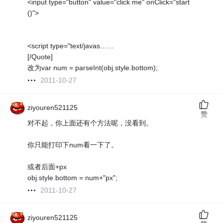
<input type="button" value="click me" onClick="start
()">
<script type="text/javas……
[/Quote]
改为var num = parseInt(obj.style.bottom);
2011-10-27
ziyouren521125
赞
对不起，你上面还有个方法呢，没看到。
你只能打印下num看一下了。
或者后面+px
obj.style.bottom = num+"px";
2011-10-27
ziyouren521125