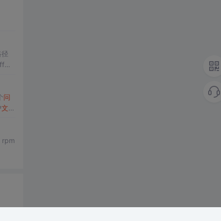
个
问
户
文件
.