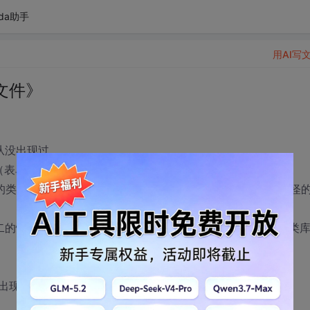
da助手
用AI写
文件》
前从没出现过
cx（表单的所有属性和事件均为默认值），添加了一个
义类库中的类，将该表单放在主程序的不同位置，连编成exe运行，奇怪
二的情况下（在两个if的后面）则表单不能被加载显示找不到类
出现这个问题，请列位释疑一下