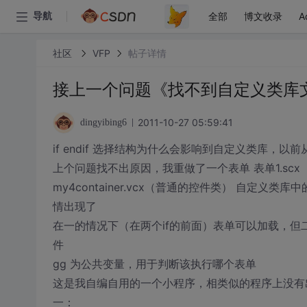
全部
博文收录
A
导航
社区
VFP
帖子详情
接上一个问题《找不到自定义类库
2011-10-27 05:59:41
dingyibing6
if endif 选择结构为什么会影响到自定义类库，以
上个问题找不出原因，我重做了一个表单 表单1.s
my4container.vcx（普通的控件类） 自定
情出现了
在一的情况下（在两个if的前面）表单可以加载，但
件
gg 为公共变量，用于判断该执行哪个表单
这是我自编自用的一个小程序，相类似的程序上没有
一：