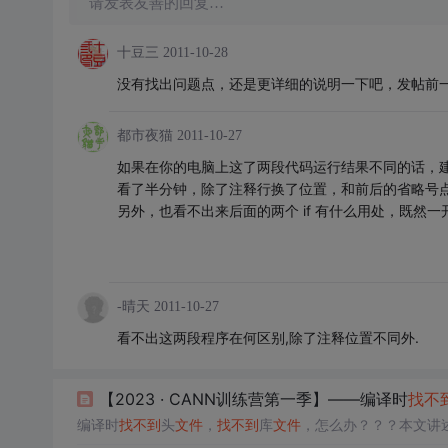
请发表友善的回复…
十豆三
2011-10-28
没有找出问题点，还是更详细的说明一下吧，发帖前
都市夜猫
2011-10-27
如果在你的电脑上这了两段代码运行结果不同的话，
看了半分钟，除了注释行换了位置，和前后的省略号
另外，也看不出来后面的两个 if 有什么用处，既然一开始就是 i
-晴天
2011-10-27
看不出这两段程序在何区别,除了注释位置不同外.
【2023 · CANN训练营第一季】——编译时
找
不
编译时
找
不到
头
文件
，
找
不到
库
文件
，怎么办？？？本文讲