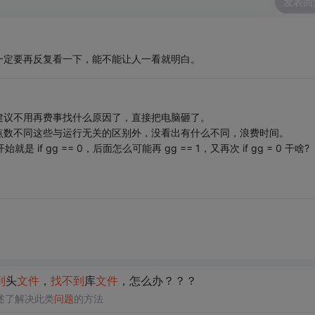
发表回
一定要再反复看一下，能不能让人一看就明白。
建议不用再费事找什么原因了，直接把电脑砸了。
点数不同这些与运行无关的区别外，没看出有什么不同，浪费时间。
f gg == 0，后面怎么可能再 gg == 1，又再次 if gg = 0 干啥?
到
头
文件
，
找
不到
库
文件
，怎么办？？？
述了解决此类
问题
的方法