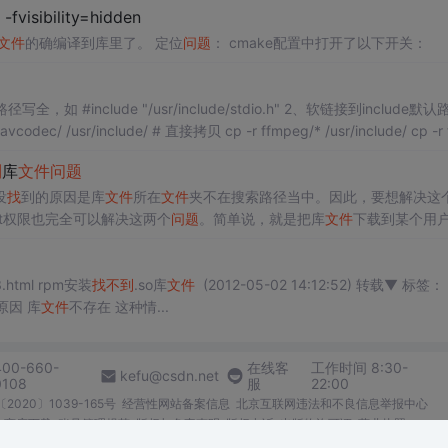
visibility=hidden
文件
的确编译到库里了。 定位
问题
： cmake配置中打开了以下开关：
dio.h" 2、软链接到include默认路径
 无论是删除符号链接
文件
到
库
文件
问题
没
找
到的原因是库
文件
所在
文件
夹不在搜索路径当中。因此，要想解决这
ot权限也完全可以解决这两个
问题
。简单说，就是把库
文件
下载到某个用
H定义中(.bashrc)。1. 库
文件
“安装”在用户目录下建立lib
文件
夹，然后..
w3.html rpm安装
找
不到
.so库
文件
(2012-05-02 14:12:52) 转载▼ 标签： rpm
的原因 库
文件
不存在 这种情...
400-660-
在线客
工作时间 8:30-
kefu@csdn.net
0108
服
22:00
2020〕1039-165号
经营性网站备案信息
北京互联网违法和不良信息举报中心
me商店下载
账号管理规范
版权与免责声明
版权申诉
出版物许可证
营业执照
026北京创新乐知网络技术有限公司