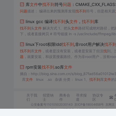
库
文件
中
找
不到
符号
问题
：CMAKE_CXX_FLAGS: -f
问题
描述： 编译出来的预测库发现
找
不到
符号，但是相关源
linux gcc 编译
找
不到
头
文件
，
找
不到
库
找
不到
头
文件
解决方式 1、把头
文件
路径写成绝对路径，把路径写全，如 #include "/usr/include/st
下，或者直接拷贝 # 符号链接 ln -s /usr/include/ffmpeg/libavcodec/ /usr/include/ # 直接拷贝 cp -r ffmpeg/* /usr/include/ cp -r ffmp
eg/libavcodec/ ./ 注意，删除符号链接
文件
夹使用 #
linux下root权限ldd
找
不到
,非root用户解决
找
不
找
不到
库
文件
，或者是没有安装，或者是安装了但没
找
到。
题
，就要安装，和设置搜索路径。作为非root用户，没有ro
夹下，然后把该
文件
夹路径添加到环境变量$LD_LIBRARY_PAT
rpm安装
找
不到
.so库
文件
摘自：http://blog.sina.com.cn/s/blog_87fad56a01012l
库
文件
linux .so 杂谈 分类： linux 1、
找
不到
库
文件
关于我
招贤纳
商务合
寻求报
协议专
们
士
作
道
区
公安备案号11010502030143
京ICP备19004658号
京网文〔
家长监护
网络110报警服务
中国互联网举报中心
Chro
©1999-2