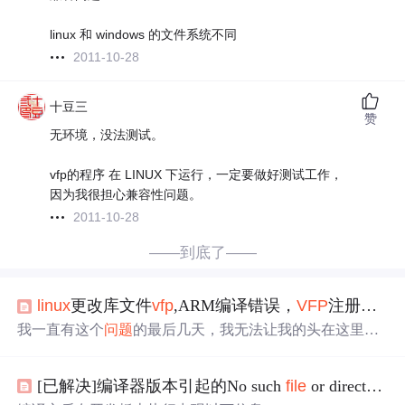
linux 和 windows 的文件系统不同
2011-10-28
十豆三
赞
无环境，没法测试。
vfp的程序 在 LINUX 下运行，一定要做好测试工作，
因为我很担心兼容性问题。
2011-10-28
——到底了——
linux
更改库文件
vfp
,ARM编译错误，
VFP
注册
使用
我一直有这个
问题
的最后几天，我无法让我的头在这里真
正发生的事情，或者是什么
问题
。ARM编译错误，
VFP
注
册
使用
的可执行文件，而不是目标文件我有这些标志生成
[已解决]编译器版本引起的No such
file
or directory
文件：CC = arm-
linux
-gnueabihf-gcc-4.6FLAGS = -O3 -marc