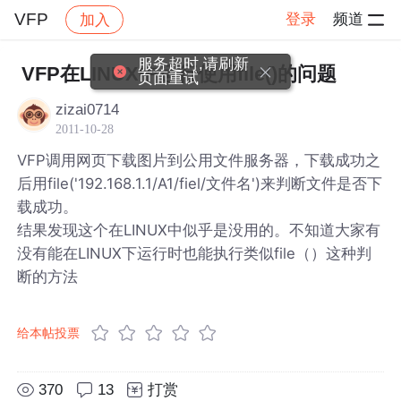
VFP
登录
频道
加入
帖子详情
社区
VFP
服务超时,请刷新
VFP在LINUX中运行使用file()的问题
页面重试
zizai0714
2011-10-28
VFP调用网页下载图片到公用文件服务器，下载成功之
后用file('192.168.1.1/A1/fiel/文件名')来判断文件是否下
载成功。
结果发现这个在LINUX中似乎是没用的。不知道大家有
没有能在LINUX下运行时也能执行类似file（）这种判
断的方法
给本帖投票
370
13
打赏