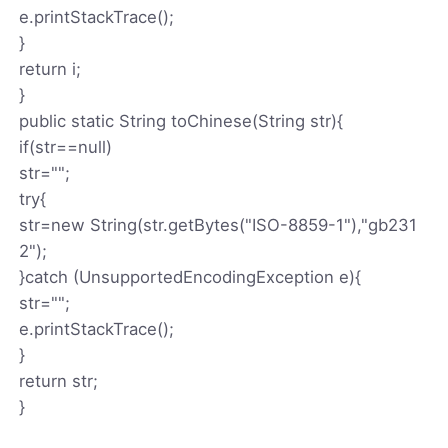
e.printStackTrace();
}
return i;
}
public static String toChinese(String str){
if(str==null)
str="";
try{
str=new String(str.getBytes("ISO-8859-1"),"gb231
2");
}catch (UnsupportedEncodingException e){
str="";
e.printStackTrace();
}
return str;
}