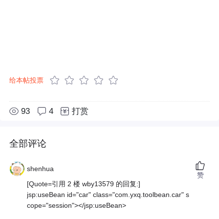
给本帖投票
93
4
打赏
全部评论
shenhua
赞
[Quote=引用 2 楼 wby13579 的回复:]
jsp:useBean id="car" class="com.yxq.toolbean.car" s
cope="session"></jsp:useBean>