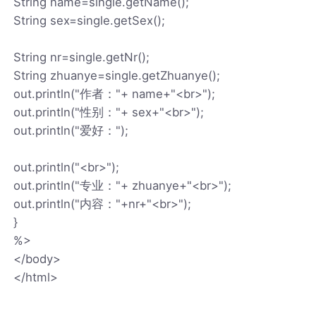
String name=single.getName();
String sex=single.getSex();
String nr=single.getNr();
String zhuanye=single.getZhuanye();
out.println("作者："+ name+"<br>");
out.println("性别："+ sex+"<br>");
out.println("爱好：");
out.println("<br>");
out.println("专业："+ zhuanye+"<br>");
out.println("内容："+nr+"<br>");
}
%>
</body>
</html>