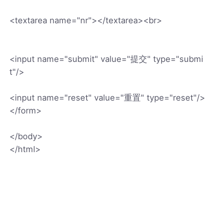
<textarea name="nr"></textarea><br>
<input name="submit" value="提交" type="submi
t"/>
<input name="reset" value="重置" type="reset"/>
</form>
</body>
</html>