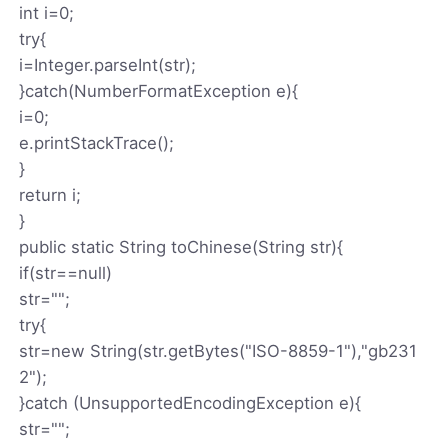
int i=0;
try{
i=Integer.parseInt(str);
}catch(NumberFormatException e){
i=0;
e.printStackTrace();
}
return i;
}
public static String toChinese(String str){
if(str==null)
str="";
try{
str=new String(str.getBytes("ISO-8859-1"),"gb231
2");
}catch (UnsupportedEncodingException e){
str="";