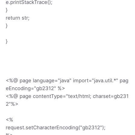
e.printStackTrace();
}
return str;
}
}
<%@ page language="java" import="java.util.*" pag
eEncoding="gb2312" %>
<%@ page contentType="text/html; charset=gb231
2"%>
<%
request.setCharacterEncoding("gb2312");