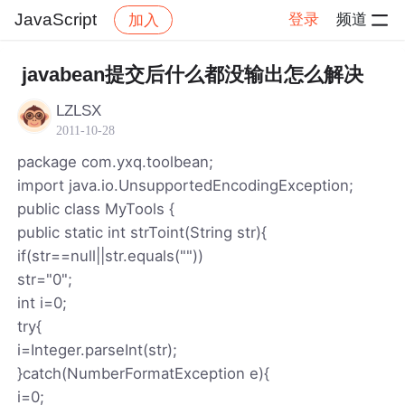
JavaScript
登录
频道
加入
帖子详情
社区
JavaScript
javabean提交后什么都没输出怎么解决
LZLSX
2011-10-28
package com.yxq.toolbean;
import java.io.UnsupportedEncodingException;
public class MyTools {
public static int strToint(String str){
if(str==null||str.equals(""))
str="0";
int i=0;
try{
i=Integer.parseInt(str);
}catch(NumberFormatException e){
i=0;