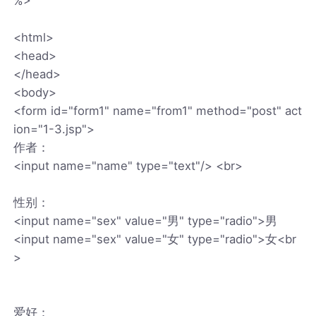
%>
<html>
<head>
</head>
<body>
<form id="form1" name="from1" method="post" act
ion="1-3.jsp">
作者：
<input name="name" type="text"/> <br>
性别：
<input name="sex" value="男" type="radio">男
<input name="sex" value="女" type="radio">女<br
>
爱好：