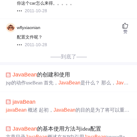
你这个car怎么来得。。。。。
2011-10-28
wflyxiaonian
赞
配置文件呢？
2011-10-28
——到底了——
JavaBean
的创建和使用
jsp的动作useBean 首先，
JavaBean
是什么？ 那么，
JavaB
ean
该如何写？ OK，接下来，我们写下一个
JavaBean
：p
ackage com.xust.jia.beans;public class User { private String user
javaBean
name = null; private String password = null; pub
javaBean
概述 起初，
JavaBean
的目的是为了将可以重复
使用的代码进行打包，在传统的应用中，
JavaBean
主要用
于实现一些可视化界面，如一个窗体、按钮、文本框等，
JavaBean
的基本使用方法与idea配置
这样的
JavaBean
称之可视化的
JavaBean
。随着技术的不
断发展与项目的需求，目前
JavaBean
主要用于实现一此业
文章目录
JavaBean
概述在JSP中引用
JavaBean
jsp:useBean: