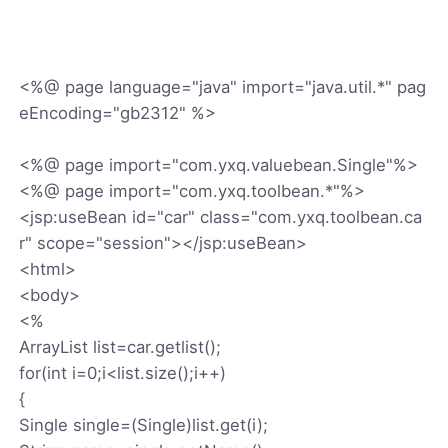
<%@ page language="java" import="java.util.*" pag
eEncoding="gb2312" %>
<%@ page import="com.yxq.valuebean.Single"%>
<%@ page import="com.yxq.toolbean.*"%>
<jsp:useBean id="car" class="com.yxq.toolbean.ca
r" scope="session"></jsp:useBean>
<html>
<body>
<%
ArrayList list=car.getlist();
for(int i=0;i<list.size();i++)
{
Single single=(Single)list.get(i);