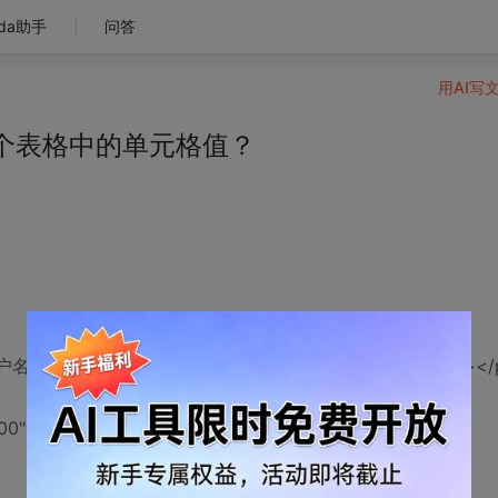
da助手
问答
用AI写
一个表格中的单元格值？
>用户名：</td><td id='User'>Admin</td></tr></table><p><
00" scrolling="no" frameborder="5"></iframe>