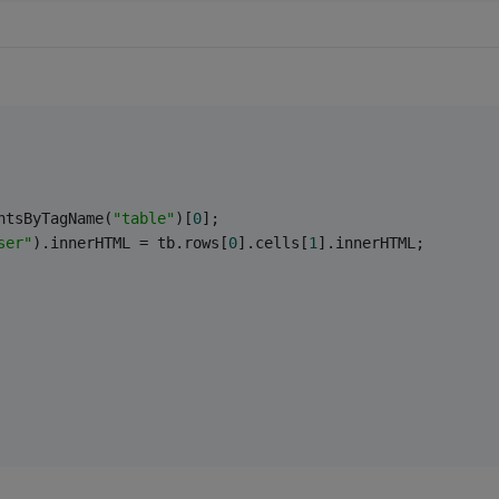
ntsByTagName(
"table"
)[
0
];
ser"
).innerHTML = tb.rows[
0
].cells[
1
].innerHTML;