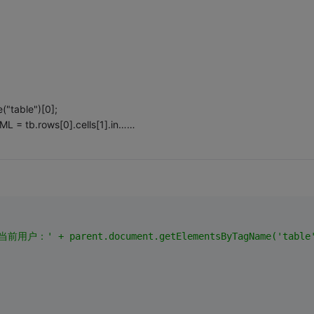
"table")[0];
L = tb.rows[0].cells[1].in……
'当前用户：' + parent.document.getElementsByTagName('table')