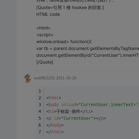
[Quote=引用 1 楼 hookee 的回复:]
HTML code
<html>
<script>
window.onload= function(){
var tb = parent.document.getElementsByTagName(
document.getElementById("CurrentUser").innerHTM
[/Quote]
wolf863292
2011-10-28
<
html
>
<
body
onload
=
"CurrentUser.innerText=
<
h1
>
子框架-插件
</
h1
>
<
p
id
=
"CurrentUser"
>
</
p
>
</
body
>
</
html
>