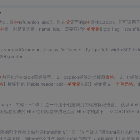
容
为c，其
中
有function abc()。则在
父
界面的js
中
直接c.abc()。即可调用
中
第一列是复选框，name=ids。 需要获得的
单元格
&lt;td flag="scale"
:200,render...
格
内容包含在table双标签里。 2、caption标签定义标题
表格
。 3、tr标
格
】标签和th【table header cell—
单元格
头部】标签定义
一个
单元格
。t
Language，简称：HTML）是一种用于创建网页的标准标记语言。 认识html：
成的 Html使用标签来描述页面 Html结构如下： <!DOCTYPE htm
"en"> <head> <meta charset="UTF-8"> <meta name="viewpor
那个座椅上贴的是html标签 §(￣▽￣)§ 当被人问到html是什么的时
 就是要来聊一聊html怎么升华 抬高地位的问题了（加粗的带【】的是重