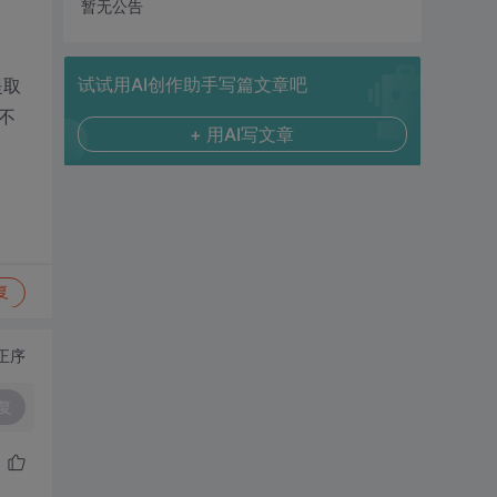
暂无公告
试试用AI创作助手写篇文章吧
提取
不
+ 用AI写文章
复
正序
复