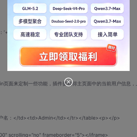
+parent.User.innerText">
gin页面来定制一些功能，插件要取得主页面中的当前用户信息，
d>用户名：</td><td>Admin</td></tr></table><p></p>
00" scrolling="no" frameborder="5"></iframe>