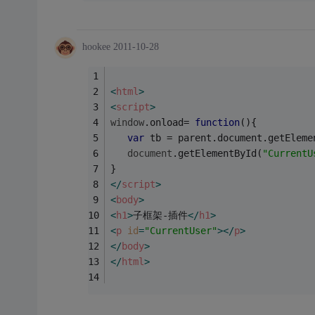
hookee
2011-10-28
<
html
>
<
script
>
window
.onload= 
function
(
)
{
var
 tb = parent.document.getEleme
document
.getElementById(
"CurrentU
}
</
script
>
<
body
>
<
h1
>
子框架-插件
</
h1
>
<
p
id
=
"CurrentUser"
>
</
p
>
</
body
>
</
html
>