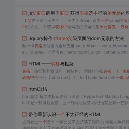
js
父
窗口
调用子
窗口
获得
表格
选
中
行的
单元格
内
1.
父
界面访问子界面 子界面ifream 设置
一个
name的
值
中
的方法。 2.获得
表格
中
被勾选的行当的某
单元格
值
。
表格
然后代码如下： ...
Jquery操作
iframe
父
级页面的dom元素的方法
ligerUI
表格
行渲染 //全局变量 var grid=null; var gridparams; var gridColumn =[ {display: 'id ',name: 'id',align: 'left',width:300,hide:tru
e} , {display: '产品名称',name: 'cpmc',align: 'center',width
HTML——
表格
与框架
表格
：由行和列组成的一种结构。 创建HTML
表格
： 1、
表
表格
中
的一行【table row】 4、td【table data cell —
单元
签
中
内容默认粗体、局
中
显示。 &amp;lt;table&amp;gt; ...
html总结
html总结 超文本标记语言（英语：HyperText Markup 
ml不是一种编程语言，是一种标志语言 标记语言是有一套标识标签组
<html lang=
带你重新认识
一个
不太正经的HTML
之前看过
一个
段子 一辆公交车上挤满了程序员 而老人孕妇残障的
佛啥都知道 却又啥都没说出来 神奇不 那这篇文章除了离谱