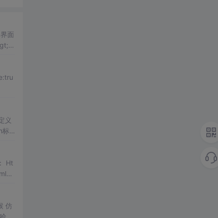
子界面
&gt;
签定义
h标
 Ht
l>
候 仿
点哈）