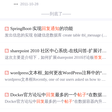
2011-10-28
——到底了——
SpringBoot-实现
回复
通知
的功能
发出信息的实现 创建信息数据库 create table tbl_message ( id
bigint auto_increment, notifier bigint not null comment '发出消
息的人', receiver bigint not null comment '接收消息的人', outer
sharepoint 2010 社区中心系统-在线问答-扩展讨论板Dicussion
Id bigint not null comment '信息所对应的...
这次主要是介绍下，如何扩展sharepoint 2010讨论板
答复
功
能。自带默认的讨论板功能比较单一，很多时候不能满足
用户的使用需要，所以抽空改造和扩展了一些功能。 扩展
wordpress文本框_如何更改WordPress注释中的“
答复
的功能包括以下几点： ①，允许发帖人根据需要，设置是
否关闭
帖子
/启动
帖子
， ②，允许发帖人根据需要，设置最
wordpress文本框Recently, one of our users asked us how to cha
佳答案/取消答案 ③，显示发帖人和
答复
人上传的附件 做
nge the ‘Reply’ text in WordPress comments. By default, most
得有些类似百度问答，爱问的模式。 如下图所示：
WordPress sites have a reply button below comments so that use
Docker官方论坛中
回复
最多的一个
帖子
“在数据容器内升级数据”
rs can respond to a...
Docker官方论坛中
回复
最多的一个
帖子
“在数据容器内升级
数据”