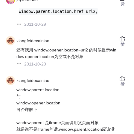
赞
window.parent.location.href=url2;
2011-10-29
xiangfeidecainiao
赞
还有我用 window.opener.location=url2 的时候提示win
dow.opener.location为空或不是对象
2011-10-29
xiangfeidecainiao
赞
window.parent.location
与
window.opener.location
可否详解下...
window.parent 是iframe页面调用父页面对象.
就是说不是iframe的话,window.parent.location应该没