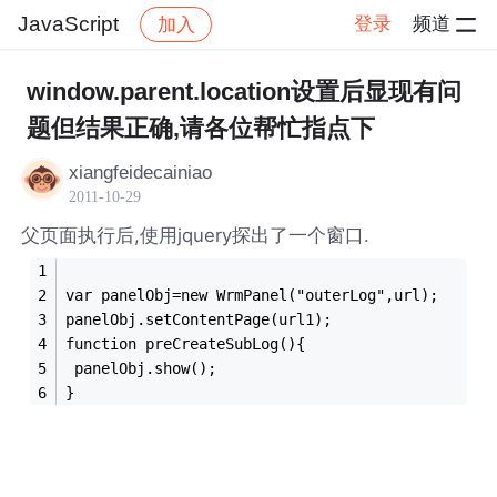
JavaScript
登录
频道
加入
帖子详情
社区
JavaScript
window.parent.location设置后显现有问
题但结果正确,请各位帮忙指点下
xiangfeidecainiao
2011-10-29
父页面执行后,使用jquery探出了一个窗口.
var panelObj=new WrmPanel("outerLog",url);
panelObj.setContentPage(url1);
function preCreateSubLog(){
 panelObj.show();
}