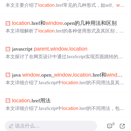
本文主要介绍了
location
.href常见的几种形式，如self、
win
dow
、
parent
、top等不同形式在不同页面层级打开URL的
区别，还对比了
window
.
location
.href和
window
.open的差
location
.href和
window
.open的几种用法和区别
异，以及
location
.reload()的参数解析，同时介绍了
window
.
location
对象各属性的含义。
本文详细解析了
location
.href的各种使用形式及其区别，包
括self、
window
、this、
location
、
parent
、top等不同上下
文中href属性的作用，同时对比了
window
.
location
.href与
wi
javascript
parent
.
window
.
location
ndow
.open的不同之处。
本文探讨了在网页设计中通过JavaScript实现页面跳转的技
术，具体展示了如何使用
parent
.
window
.
location
属性从子
页面跳转到指定页面，并分析了其在实际应用场景中的优
java
window
.open_
window
.
location
.href和
window
.
势与局限。
本文详细介绍了JavaScript中
location
.href的不同用法及其在
不同上下文中的行为差异，并对比了
window
.
location
.href
与
window
.open的区别。
location
.href用法
本文详细介绍了JavaScript中
location
.href的不同用法，包括
self、
window
、this、
location
、
parent
及top等，并通过实
例演示了这些用法如何实现页面跳转。
6
说点什么…