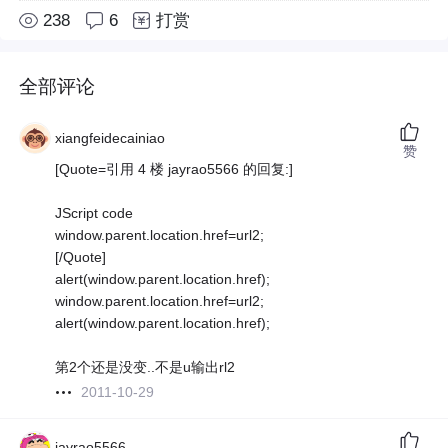
238
6
打赏
全部评论
xiangfeidecainiao
赞
[Quote=引用 4 楼 jayrao5566 的回复:]
JScript code
window.parent.location.href=url2;
[/Quote]
alert(window.parent.location.href);
window.parent.location.href=url2;
alert(window.parent.location.href);
第2个还是没变..不是u输出rl2
2011-10-29
jayrao5566