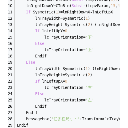
	lnRightDownY
=
CToBin(
Substr
(lcpvParam,
13
,
4
),
'
If
 Sysmetric(
1
)
=
lnRightDownX
-
lnLe
		lnTrayWidth
=
Sysmetric(
1
)			
		lnTrayHeight
=
Sysmetric(
2
)
-
(lnRightDownY
-
If
 lnLeftUpY
=
0
			lcTrayOrientation
=
'下'
Else
			lcTrayOrientation
=
'上'
		Endif
Else
		lnTrayWidth
=
Sysmetric(
1
)
-
(lnRightDownX
-
		lnTrayHeight
=
Sysmetric(
2
)			
If
 lnLeftUpX
=
0
			lcTrayOrientation
=
'右'
Else
			lcTrayOrientation
=
'左'
		Endif
	Endif
	Messagebox(
'任务栏尺寸：'
+
Transform(lnTrayWidt
Endif