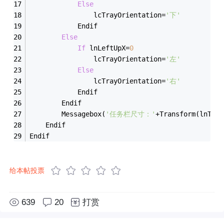
Else
				lcTrayOrientation
=
'下'
			Endif
Else
If
 lnLeftUpX
=
0
				lcTrayOrientation
=
'左'
Else
				lcTrayOrientation
=
'右'
			Endif
		Endif
		Messagebox(
'任务栏尺寸：'
+
Transform(lnTray
	Endif
Endif
给本帖投票
639
20
打赏