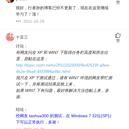
赞
很好，行者孙的博客已经不更新了，现在在这里继续
学习了！顶！
2011-10-29
十豆三
赞
讨论：
有网友问在 XP 和 WIN7 下取得任务栏高度和所在位
置，原帖在这里：
http://topic.csdn.net/u/20111029/00/8e42519f-a8ee-
462e-85a4-45f3ff96a4bc.html
我只在 XP 下测试通过，请有 WIN7 环境的网友帮忙测
试一下，并将测试结果反映上来，
如果 WIN7 下有问题，最好将解决方法也帖上来，多
谢
。
结论：
经网友 taohua300 的测试，在 Windows 7 32位(SP1)
下可以正常执行，多谢！