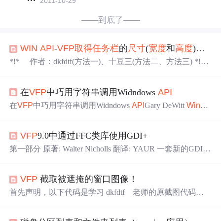
2011-10-29
——到底了——
WIN
API
-
VFP
取得
任务栏
的
尺寸
(
宽度
和
高度
)及
位
*!* 作者：dkfdtf(方法一)、十豆三(方法二、方法三) *!*
日期：2011-11-11 *!*
vfp
版本：
vfp
9.0(SP2 7423) *!* 操作
系统：
Win
dows XP(SP3)、
Win
dows 7 32位(SP1) *-- 方法
在
VFP
中巧用字符串调用Widndows
API
一：by dkfdtf *!* 取
任务栏
尺寸
和
位置
可以直接用 SHAppB
arMessage 函数来查询， *!*
在
VFP
中巧用字符串调用Widndows
API
Gary DeWitt
Win
do
ws应用程序编程接口（
API
）是由C程序员编写开发的，它
对数据类型的严格要求对于FoxPro开发者来说就可能是件
VFP
9.0中通过FFC类库使用GDI+
头疼的事。在Gary DeWitt系列讲解的第三部分中，介绍了
可以通过巧用字符串，蒙骗
Win
dows
API
从而满足自己的
第一部分 原著: Walter Nicholls 翻译: YAUR 一套新的GDI+
开发需要。类是一个非常好的思想，它能够代表抽象的概
FFC图形类将随着
vfp
9.0最终版一起发布，不过你可以去
V
念。命名的属性可以用来存储数据，并
FP
的官方网站上(http://msdn.com/vfoxpro)的下载说明中先
VFP
截取被遮掩的窗口图像！
睹为快。这套GDI+类预计在8月上旬或之后不久就可以下
载了，它可以在
vfp
9.0 beta版中使用，下载网址还是上边提
首先声明，以下代码是学习 dkfdtf 老师的原截图代码基
到的那个，在这篇文章中，Walter Nicholls
础上 加入 Print
Win
dow 这个
API
而成的，在这里再次多谢
dkfdtf 老师！ DECLARE INTEGER Find
Win
dow IN user3