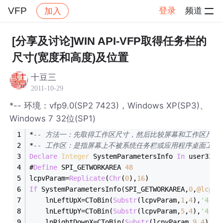
VFP
登录
频道
加入
帖子详情
社区
VFP
[分享及讨论]WIN API-VFP取得任务栏的
尺寸(宽度和高度)及位置
十豆三
2011-10-29
*-- 环境：vfp9.0(SP2 7423)，Windows XP(SP3)、
Windows 7 32位(SP1)
*
-- 方法一：先取得工作区尺寸，然后比较屏幕和工作区尺寸
*
-- 工作区：是指屏幕上不被系统任务栏或应用程序桌面工具
Declare
Integer
 SystemParametersInfo 
In
 user32 
I
#
Define
 SPI_GETWORKAREA 
48
lcpvParam
=
Replicate
(
Chr
(
0
),
16
)
If
 SystemParametersInfo(SPI_GETWORKAREA,
0
,
@lcpvP
	lnLeftUpX
=
CToBin(
Substr
(lcpvParam,
1
,
4
),
'4rs'
	lnLeftUpY
=
CToBin(
Substr
(lcpvParam,
5
,
4
),
'4rs'
	lnRightDownX
=
CToBin(
Substr
(lcpvParam,
9
,
4
),
'4