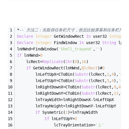
*
-- 方法二：先取得任务栏尺寸，然后比较屏幕和任务栏尺寸
Declare
Integer
 GetWindowRect 
In
 user32 
Integer
 
Declare
Integer
 FindWindow 
In
 user32 
String
 lpCl
lnHWnd
=
FindWindow(
'Shell_traywnd'
,
''
)
If
 lnHWnd
>
0
	lcRect
=
Replicate
(
Chr
(
0
),
16
)
If
 GetWindowRect(lnHWnd,
@lcRect
)#
0
		lnLeftUpX
=
CToBin(
Substr
(lcRect,
1
,
4
),
'4rs
		lnLeftUpY
=
CToBin(
Substr
(lcRect,
5
,
4
),
'4rs
		lnRightDownX
=
CToBin(
Substr
(lcRect,
9
,
4
),
'
		lnRightDownY
=
CToBin(
Substr
(lcRect,
13
,
4
),
		lnTrayWidth
=
lnRightDownX
-
lnLeft
		lnTrayHeight
=
lnRightDownY
-
lnLef
If
 Sysmetric(
1
)
=
lnTrayWidth
If
 lnLeftUpY
=
0
				lcTrayOrientation
=
'上'