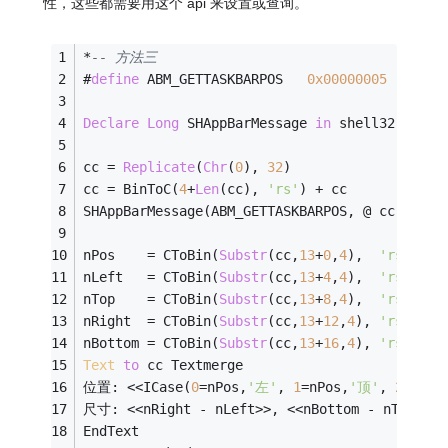
性，这些都需要用这个 api 来设置或查询。
*
-- 方法三
#
define
 ABM_GETTASKBARPOS	
0x00000005
Declare
Long
 SHAppBarMessage 
in
 shell32 
Long
,
cc 
=
Replicate
(
Chr
(
0
), 
32
)
cc 
=
 BinToC(
4
+
Len
(cc), 
'rs'
) 
+
 cc
SHAppBarMessage(ABM_GETTASKBARPOS, @ cc)
nPos    
=
 CToBin(
Substr
(cc,
13
+
0
,
4
),  
'rs'
)
nLeft   
=
 CToBin(
Substr
(cc,
13
+
4
,
4
),  
'rs'
)
nTop    
=
 CToBin(
Substr
(cc,
13
+
8
,
4
),  
'rs'
)
nRight  
=
 CToBin(
Substr
(cc,
13
+
12
,
4
), 
'rs'
)
nBottom 
=
 CToBin(
Substr
(cc,
13
+
16
,
4
), 
'rs'
)
Text
to
 cc Textmerge
位置: 
<<
ICase(
0
=
nPos,
'左'
, 
1
=
nPos,
'顶'
, 
2
=
nPos
尺寸: 
<<
nRight 
-
 nLeft
>>
, 
<<
nBottom 
-
 nTop
>>
EndText