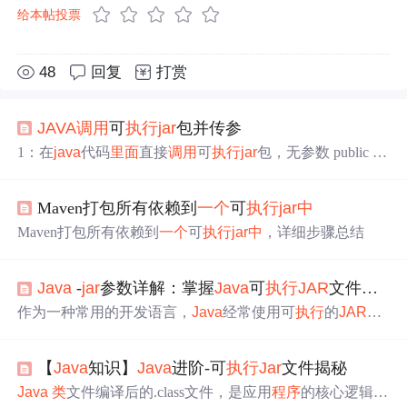
给本帖投票
48
回复
打赏
JAVA
调用
可
执行
jar
包并传参
1：在
java
代码
里面
直接
调用
可
执行
jar
包，无参数 public cla
ss RunCMD { public static void main(String[] args) { try { runC
MD(); } catch (IOException e) { // TODO Auto-generated catch
Maven打包所有依赖到
一个
可
执行
jar
中
block e.printStackTrace(); } } private static void runCMD() thro
ws I
Maven打包所有依赖到
一个
可
执行
jar
中
，详细步骤总结
Java
-
jar
参数详解：掌握
Java
可
执行
JAR
文件的运行技巧
作为一种常用的开发语言，
Java
经常使用可
执行
的
JAR
（
J
ava
Archive）文件来打包和分发应用
程序
。使用
java
-
jar
命令运行
JAR
文件是一种方便快捷的方式。本文将详细介
【
Java
知识】
Java
进阶-可
执行
Jar
文件揭秘
绍
java
-
jar
命令的各种参数，帮助您充分利用这个功能。
Java
类
文件编译后的.class文件，是应用
程序
的核心逻辑。