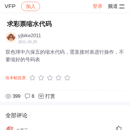
VFP
登录
频道
加入
帖子详情
社区
VFP
求彩票缩水代码
yjbike2011
2011-10-29
双色球中六保五的缩水代码，需直接对表进行操作，不
要缩好的号码表
给本帖投票
399
8
打赏
全部评论