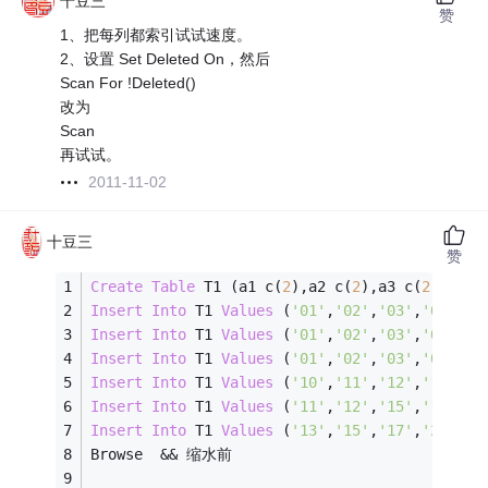
十豆三
赞
1、把每列都索引试试速度。
2、设置 Set Deleted On，然后
Scan For !Deleted()
改为
Scan
再试试。
2011-11-02
十豆三
赞
Create
Table
 T1 (a1 c(
2
),a2 c(
2
),a3 c(
2
),a4 c
Insert
Into
 T1 
Values
 (
'01'
,
'02'
,
'03'
,
'04'
,
'0
Insert
Into
 T1 
Values
 (
'01'
,
'02'
,
'03'
,
'04'
,
'0
Insert
Into
 T1 
Values
 (
'01'
,
'02'
,
'03'
,
'06'
,
'0
Insert
Into
 T1 
Values
 (
'10'
,
'11'
,
'12'
,
'15'
,
'1
Insert
Into
 T1 
Values
 (
'11'
,
'12'
,
'15'
,
'17'
,
'2
Insert
Into
 T1 
Values
 (
'13'
,
'15'
,
'17'
,
'20'
,
'2
Browse	
&&
 缩水前