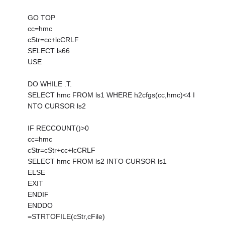
GO TOP
cc=hmc
cStr=cc+lcCRLF
SELECT ls66
USE
DO WHILE .T.
SELECT hmc FROM ls1 WHERE h2cfgs(cc,hmc)<4 I
NTO CURSOR ls2
IF RECCOUNT()>0
cc=hmc
cStr=cStr+cc+lcCRLF
SELECT hmc FROM ls2 INTO CURSOR ls1
ELSE
EXIT
ENDIF
ENDDO
=STRTOFILE(cStr,cFile)