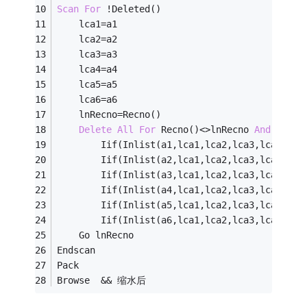
Scan
For
!
Deleted()
	lca1
=
a1
	lca2
=
a2
	lca3
=
a3
	lca4
=
a4
	lca5
=
a5
	lca6
=
a6
	lnRecno
=
Recno()
Delete
All
For
 Recno()
<>
lnRecno 
And
 (;
		Iif(Inlist(a1,lca1,lca2,lca3,lca4,lca
		Iif(Inlist(a2,lca1,lca2,lca3,lca4,lca
		Iif(Inlist(a3,lca1,lca2,lca3,lca4,lca
		Iif(Inlist(a4,lca1,lca2,lca3,lca4,lca
		Iif(Inlist(a5,lca1,lca2,lca3,lca4,lca
		Iif(Inlist(a6,lca1,lca2,lca3,lca4,lca
	Go lnRecno
Endscan
Pack
Browse 	
&&
 缩水后