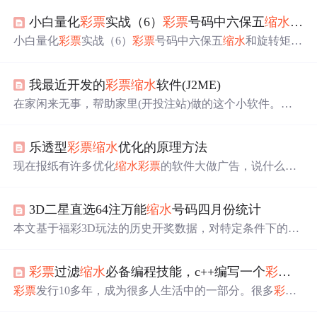
小白量化
彩票
实战（6）
彩票
号码中六保五
缩水
和旋
小白量化
彩票
实战（6）
彩票
号码中六保五
缩水
和旋转矩阵
我写
彩票
的博客,不是鼓励大家去买
彩票
，读者要以学习编
程和娱乐的思想来看待。兴趣是学习最大的动力！ 我编写
我最近开发的
彩票
缩水
软件(J2ME)
彩票
软件都有近十多年时间，一直没搞懂
彩票
号码中六保
五
缩水
和旋转矩阵的原理，我以前使用别人做好的现成公
在家闲来无事，帮助家里(开投注站)做的这个小软件。通
式实现的。 例如选10个号六保五
缩水
，我使用了别人做好
过 旋转矩阵 的方式对复式投注号码进行最优化
缩水
，来达
的公式保存为“c10x6d0z6b5.txt”文件。这个意思是选10号，
到减少投注额并优化投注的效果。 技术平台：J2me+lwuit
0胆号，中6要保5。全部组合要210注，使用中6要保5只需
乐透型
彩票
缩水
优化的原理方法
开发工具：NetBeans6.8 下面是该手机软件的几张截
要18组号码。 1 2 3 4 5 6 1 2 3 4 7 8
图： 虽然网上
彩票
缩水
软件和在线
缩水
工具很多，
现在报纸有许多优化
缩水
彩票
的软件大做广告，说什么优
但手机软件不多，这个小软件正好可以帮助彩民们随时随
化之后能够省多少多少钱等等，并且保证一个不丢。比如
地
以中六保六，中七保七等作宣传，说什么15个号优化出3注
3D二星直选64注万能
缩水
号码四月份统计
等等。本人经过大量的搜集信息和思考之后专门就这个问
题进行一番阐述。 这里所说的
缩水
都是指乐透型
彩票
本文基于福彩3D玩法的历史开奖数据，对特定条件下的
而言，乐透型指的是摇出的号码不再放回并参与另一个号
“后二”直选组合进行了一次客观的统计整理。整个过程遵
的摇取，也就是摇出的所有号码都不相同。
缩水
优化
循纯数据分析方法，结果仅供数据研究与交流，不包含任
分两种方向，一
彩票
过滤
缩水
必备编程技能，c++编写一个
彩票
开奖
何趋势研判或购彩建议。本次整理仅为一项基于固定周期
与条件的遗漏数据统计，体现了这些组合在特定历史阶段
彩票
发行10多年，成为很多人生活中的一部分。很多
彩票
的出现频次特征。该结果不代表其未来出现概率，亦无法
也有自己的购买方式，也有很多人喜欢钻研的老彩民，有