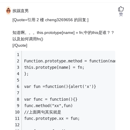
挨踢直男
赞
[Quote=引用 2 楼 cheng3269656 的回复:]
知道啊。。。this.prototype[name] = fn;中的this是谁？？
以及如何调用fn()
[/Quote]
Function.prototype.method = function(name, fn
this.prototype[name] = fn;
};
var fun =function(){alert('x')}
var func = function(){}
func.method("xx",fun)
//上面两句其实就是
func.prototype.xx = fun;