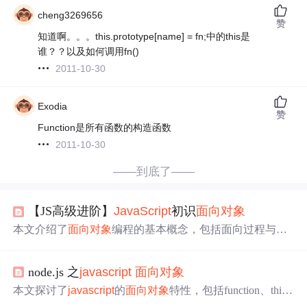
cheng3269656
赞
知道啊。。。this.prototype[name] = fn;中的this是
谁？？以及如何调用fn()
2011-10-30
Exodia
赞
Function是所有函数的构造函数
2011-10-30
——到底了——
【JS高级进阶】
JavaScript
初识
面向对象
本文介绍了
面向对象
编程的基本概念，包括面向过程与
面
向对象
的区别、类的创建与实例化、继承及super关键字的
使用方法，并提供了
JavaScript
示例代码。
node.js 之
javascript
面向对象
本文探讨了
javascript
的
面向对象
特性，包括function、thi
s、prototype等方面，并结合node.js的异步、事件驱动特