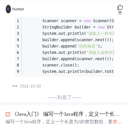
huntor
赞
        Scanner scanner = 
new
 Scanner(System.
        StringBuilder builder = 
new
 StringBui
        System.out.println(
"请输入一种水果的名字
        builder.append(scanner.next());
        builder.append(
"的价格是"
);
        System.out.println(
"请输入这种水果的价格
        builder.append(scanner.next());
        scanner.close();
        System.out.println(builder.toString()
2011-10-30
——到底了——
《Java入门》 编写一个Java程序，定义一个长度为5的整型数组，要
编写一个Java程序，定义一个长度为5的整型数组，要
求
用
户
从键盘
输入
为每个元素
输入
一个整数，然后
输出
每个数