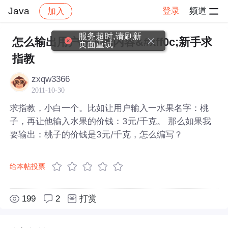
Java
登录
频道
加入
帖子详情
社区
Java
服务超时,请刷新
怎么输出用户输入的内容&#xff0c;新手求
页面重试
指教
zxqw3366
2011-10-30
求指教，小白一个。比如让用户输入一水果名字：桃
子，再让他输入水果的价钱：3元/千克。 那么如果我
要输出：桃子的价钱是3元/千克，怎么编写？
给本帖投票
199
2
打赏