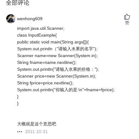
全部评论
wenhong609
赞
import java.util.Scanner;
class InputExample{
public static void main(String args[]){
System.out.println（"请输入水果的名字");
Scanner name=new Scanner(System.in);
String fname=name.nextline();
System.out.println("请输入水果的价格：");
Scanner price=new Scanner(System.in);
String fprice=price.nextline();
System.out.println("你输入的是:\n"+fname+fprice);
}
}
大概就是这个意思吧
2011-10-31