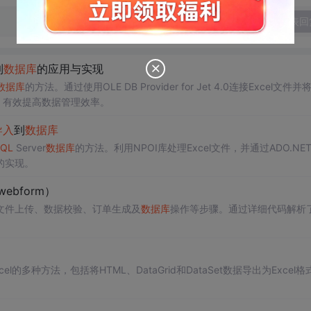
发表回
到
数据库
的应用与实现
数据库
的方法。通过使用OLE DB Provider for Jet 4.0连接Excel文件
，有效提高数据管理效率。
导入
到
数据库
QL
Server
数据库
的方法。利用NPOI库处理Excel文件，并通过ADO.NE
的实现。
webform）
文件上传、数据校验、订单生成及
数据库
操作等步骤。通过详细代码解析
el的多种方法，包括将HTML、DataGrid和DataSet数据导出为Excel格