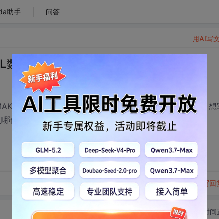
da助手
问答
用AI写
QL数据库
EMAKE字段，但是因为数据多，而且数据都是在excel文档里，想
请问哪位做过呢，请提示一下！谢谢！
转发到动态
举报
写回
切换为时间