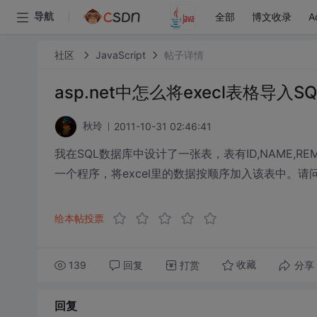
全部
博文收录
A
导航
社区
JavaScript
帖子详情
asp.net中怎么将execl表格导入S
2011-10-31 02:46:41
秋玲
我在SQL数据库中设计了一张表，表有ID,NAME,R
一个程序，将excel里的数据按顺序加入该表中。
给本帖投票
139
回复
打赏
分享
收藏
回复