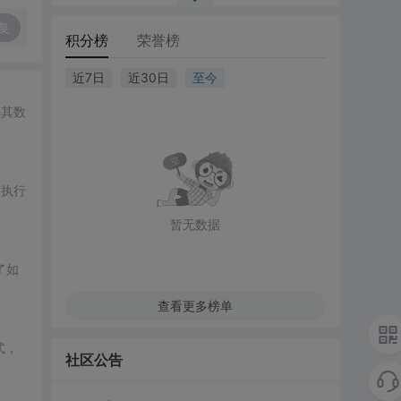
复
积分榜
荣誉榜
近7日
近30日
至今
并将其数
T执行
暂无数据
了如
查看更多榜单
式，
社区公告