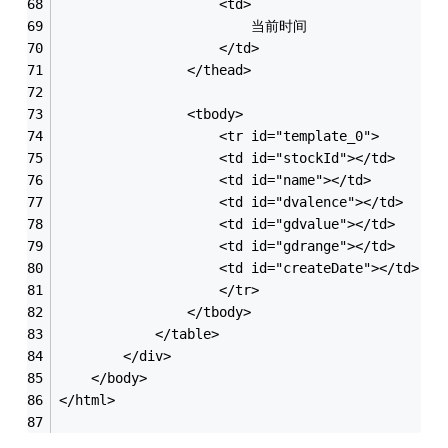
					<td>
						当前时间
					</td>
				</thead>
				<tbody>
					<tr id="template_0">
					<td id="stockId"></td>
					<td id="name"></td>
					<td id="dvalence"></td>
					<td id="gdvalue"></td>
					<td id="gdrange"></td>
					<td id="createDate"></td>
					</tr>
				</tbody>
			</table>
		</div>
	</body>
</html>