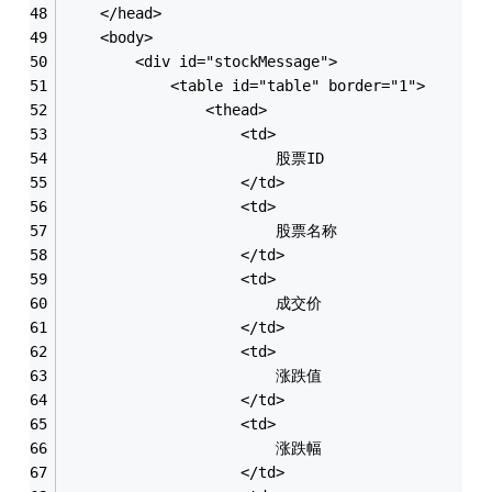
	</head>
	<body>
		<div id="stockMessage">
			<table id="table" border="1">
				<thead>
					<td>
						股票ID
					</td>
					<td>
						股票名称
					</td>
					<td>
						成交价
					</td>
					<td>
						涨跌值
					</td>
					<td>
						涨跌幅
					</td>