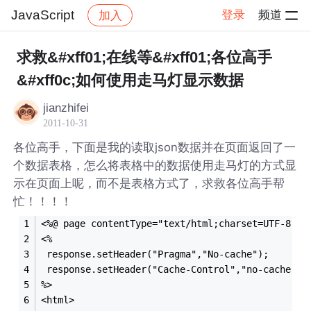
JavaScript
登录
频道
加入
帖子详情
社区
JavaScript
求救&#xff01;在线等&#xff01;各位高手
&#xff0c;如何使用走马灯显示数据
jianzhifei
2011-10-31
各位高手，下面是我的读取json数据并在页面返回了一
个数据表格，怎么将表格中的数据使用走马灯的方式显
示在页面上呢，而不是表格方式了，求救各位高手帮
忙！！！！
<%@ page contentType="text/html;charset=UTF-8" l
<%
 response.setHeader("Pragma","No-cache");
 response.setHeader("Cache-Control","no-cache");
%>
<html>