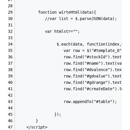
         function wirteHtml(data){
         	//var list = $.parseJSON(data);
            var htmlstr="";
		         $.each(data, function(index,val
		        	var row = $("#template_0")
		        	row.find("#stockId").text
		        	row.find("#name").text(val
		        	row.find("#dvalence").te
		        	row.find("#gdvalue").text
		        	row.find("#gdrange").text
		        	row.find("#createDate").
		        	row.appendTo("#table");
		        });  
    	}
    </script>