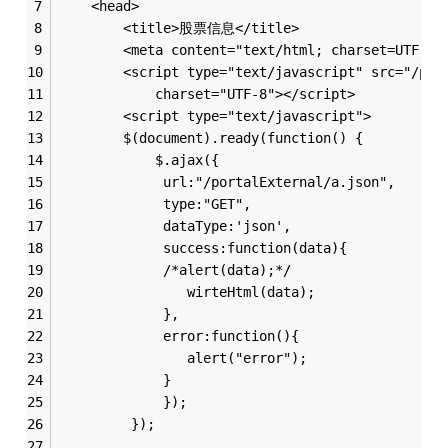
	<head>
		<title>股票信息</title>
		<meta content="text/html; charset=UTF-8
		<script type="text/javascript" src="/po
			charset="UTF-8"></script>
		<script type="text/javascript">
        $(document).ready(function() { 
            $.ajax({
             url:"/portalExternal/a.json",
             type:"GET",
             dataType:'json',
             success:function(data){
             /*alert(data);*/
             	wirteHtml(data);
             },
             error:function(){
             	alert("error");
             }
             });
         }); 