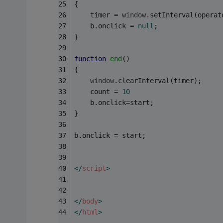
{
    timer = 
window
.setInterval(operat
    b.onclick = 
null
;
}
function
end
(
)
{
window
.clearInterval(timer);
    count = 
10
    b.onclick=start;
}
b.onclick = start;
</
script
>
</
body
>
</
html
>