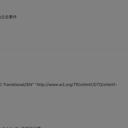
的点击事件
ransitional//EN" "http://www.w3.org/TR/xhtml1/DTD/xhtml1-