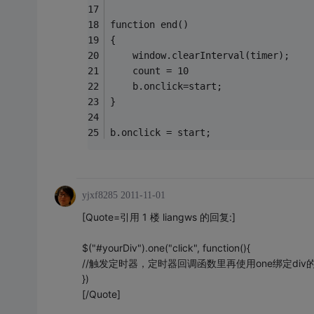
function end()
{
    window.clearInterval(timer);
    count = 10
    b.onclick=start;
}
b.onclick = start;
yjxf8285
2011-11-01
[Quote=引用 1 楼 liangws 的回复:]
$("#yourDiv").one("click", function(){
//触发定时器，定时器回调函数里再使用one绑定div
})
[/Quote]