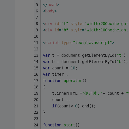
</
head
>
<
body
>
<
div
id
=
"t"
style
=
"width:200px;height
<
div
id
=
"b"
style
=
"width:100px;height
<
script
type
=
"text/javascript"
>
var
 t = 
document
.getElementById(
"t"
);
var
 b = 
document
.getElementById(
"b"
);
var
 count = 
10
;
var
 timer ;
function
operator
(
)
{
    t.innerHTML =
"倒计时："
+ count + 
"
    count --
if
(count< 
0
) end();
}
function
start
(
)