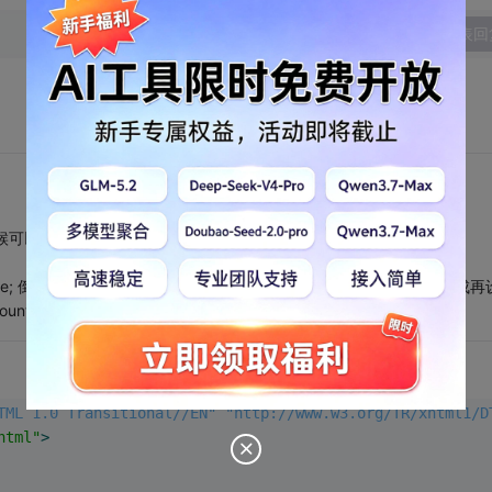
发表回
以用js变成 onclick="clickA();"
rue; 倒计时函数触发的时候 把 isCountdown 设置为false； 倒计时完成
sCountdown 的值，如果是false就不会执行任何操作。
TML 1.0 Transitional//EN" "http://www.w3.org/TR/xhtml1/D
html"
>