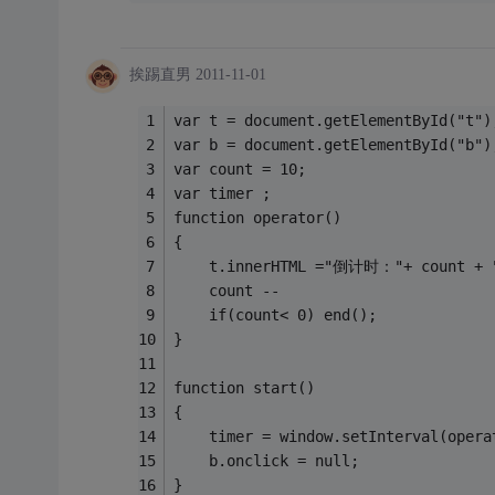
挨踢直男
2011-11-01
var t = document.getElementById("t")
var b = document.getElementById("b")
var count = 10;
var timer ;
function operator()
{
    t.innerHTML ="倒计时："+ count + 
    count --
    if(count< 0) end();
}
function start()
{
    timer = window.setInterval(opera
    b.onclick = null;
}