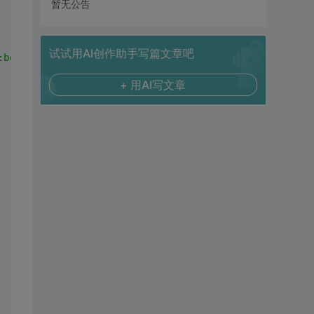
暂无公告
试试用AI创作助手写篇文章吧
:bold; text-align:center"
>
</
div
>
+ 用AI写文章