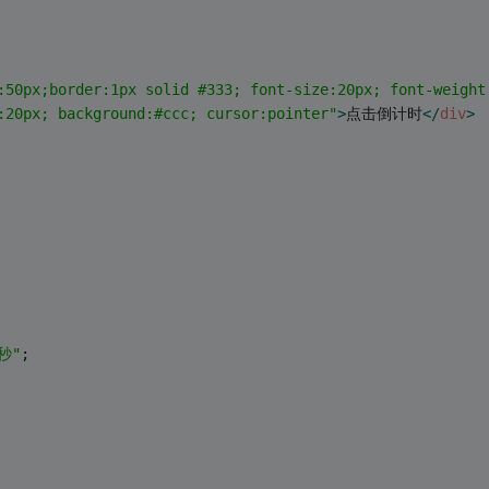
:50px;border:1px solid #333; font-size:20px; font-weight
:20px; background:#ccc; cursor:pointer"
>
点击倒计时
</
div
>
秒"
;