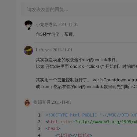
请发表友善的回复…
小龙卷卷风
2011-11-01
向5楼学习了，帮顶。
Left_you
2011-11-01
其实就是动态的改变这个div的onclick事件。
比如 开始div里面 onclick="click();" 开始倒计时的时候可
其实用一个变量控制就行了。 var isCountdown = t
成 true；然后在你的div的onclick函数里面先判断 i
挨踢直男
2011-11-01
<!DOCTYPE html PUBLIC "-//W3C//DTD XH
<
html
xmlns
=
"http://www.w3.org/1999/x
<
head
>
<
title
>
</
title
>