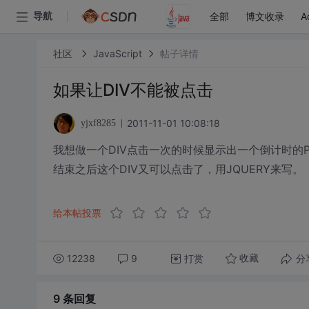
全部
博文收录
A
导航
社区
JavaScript
帖子详情
如果让DIV不能被点击
2011-11-01 10:08:18
yjxf8285
我想做一个DIV点击一次的时候显示出一个倒计时的
结束之后这个DIV又可以点击了，用JQUERY来写。
给本帖投票
12238
9
打赏
分
收藏
9 条
回复