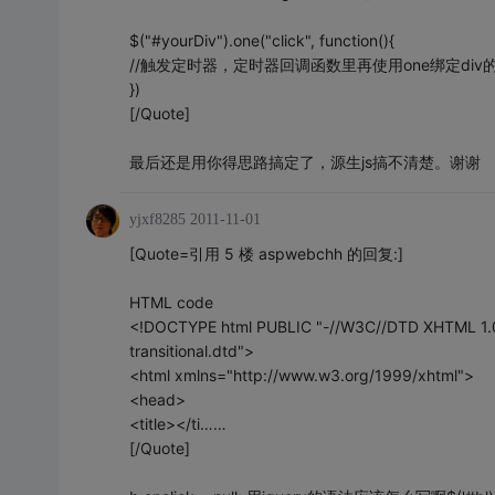
$("#yourDiv").one("click", function(){
//触发定时器，定时器回调函数里再使用one绑定div
})
[/Quote]
最后还是用你得思路搞定了，源生js搞不清楚。谢谢
yjxf8285
2011-11-01
[Quote=引用 5 楼 aspwebchh 的回复:]
HTML code
<!DOCTYPE html PUBLIC "-//W3C//DTD XHTML 1.0 T
transitional.dtd">
<html xmlns="http://www.w3.org/1999/xhtml">
<head>
<title></ti……
[/Quote]