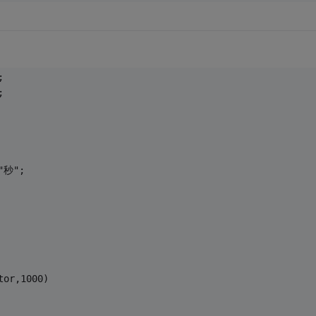
;
;
"秒";
tor,1000)