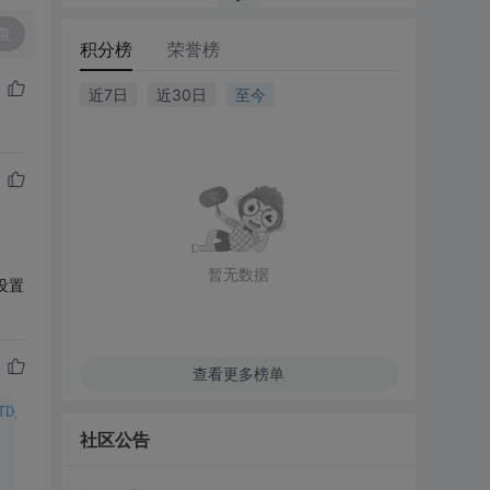
复
积分榜
荣誉榜
近7日
近30日
至今
暂无数据
再设置
查看更多榜单
TD/xhtml1-transitional.dtd">
社区公告