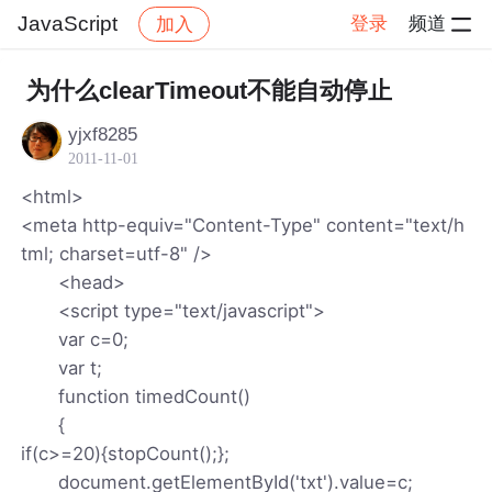
JavaScript
登录
频道
加入
帖子详情
社区
JavaScript
为什么clearTimeout不能自动停止
yjxf8285
2011-11-01
<html>
<meta http-equiv="Content-Type" content="text/h
tml; charset=utf-8" />
<head>
<script type="text/javascript">
var c=0;
var t;
function timedCount()
{
if(c>=20){stopCount();};
document.getElementById('txt').value=c;