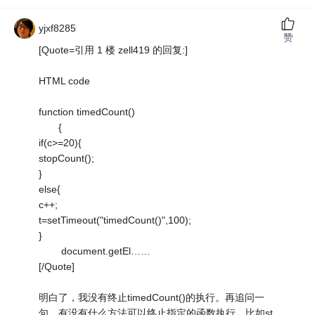
yjxf8285
赞
[Quote=引用 1 楼 zell419 的回复:]
HTML code
function timedCount()
{
if(c>=20){
stopCount();
}
else{
c++;
t=setTimeout("timedCount()",100);
}
document.getEl……
[/Quote]
明白了，我没有终止timedCount()的执行。再追问一
句，有没有什么方法可以终止指定的函数执行，比如st