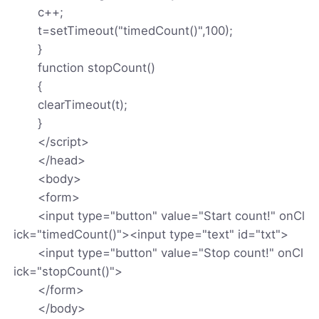
c++;
t=setTimeout("timedCount()",100);
}
function stopCount()
{
clearTimeout(t);
}
</script>
</head>
<body>
<form>
<input type="button" value="Start count!" onCl
ick="timedCount()"><input type="text" id="txt">
<input type="button" value="Stop count!" onCl
ick="stopCount()">
</form>
</body>