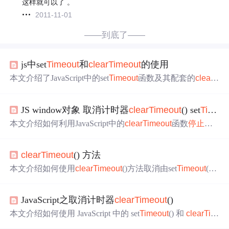
这样就可以了 。
2011-11-01
——到底了——
js中set
Timeout
和
clear
Timeout
的使用
本文介绍了JavaScript中的set
Timeout
函数及其配套的
clear
T
imeout
方法。通过实例演示了如何利用这些函数创建和
停
止
计时器，适用于多种应用场景，如事件延迟处理、
自动
JS window对象 取消计时器
clear
Timeout
() set
Timeout
关闭提示框等。
本文介绍如何利用JavaScript中的
clear
Timeout
函数
停止
由s
et
Timeout
启动的计时器。通过实例演示了如何结合使用这
两个函数实现一个可以被外部按钮控制启动和
停止
的计数
clear
Timeout
() 方法
器。
本文介绍如何使用
clear
Timeout
()方法取消由set
Timeout
()
方法设置的定时器。通过一个实例展示了如何开始及
停止
计数器，帮助理解定时任务的管理和控制。
JavaScript之取消计时器
clear
Timeout
()
本文介绍如何使用 JavaScript 中的 set
Timeout
() 和
clear
Tim
eout
() 方法实现计时器的启动与
停止
。通过实例演示了如