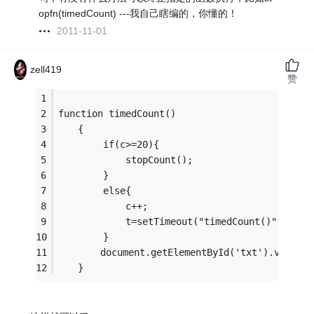
opfn(timedCount) ---我自己瞎编的，你懂的！
2011-11-01
zell419
赞
function timedCount()
　　{
        if(c>=20){
            stopCount();
        }
        else{
            c++;
            t=setTimeout("timedCount()",100);
        }
　　    document.getElementById('txt').value=c
　　}