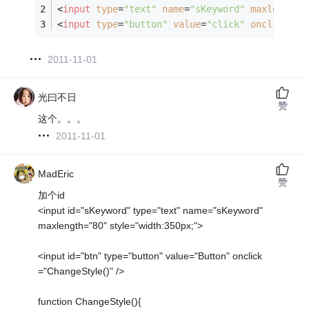
<
input
type
=
"text"
name
=
"sKeyword"
maxlength
=
<
input
type
=
"button"
value
=
"click"
onclick
=
"d
2011-11-01
光曰不日
赞
这个。。。
2011-11-01
MadEric
赞
加个id
<input id="sKeyword" type="text" name="sKeyword"
maxlength="80" style="width:350px;">
<input id="btn" type="button" value="Button" onclick
="ChangeStyle()" />
function ChangeStyle(){