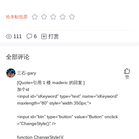
给本帖投票
111
6
打赏
全部评论
三石-gary
赞
[Quote=引用 1 楼 maderic 的回复:]
加个id
<input id="sKeyword" type="text" name="sKeyword"
maxlength="80" style="width:350px;">
<input id="btn" type="button" value="Button" onclick
="ChangeStyle()" />
function ChangeStyle(){