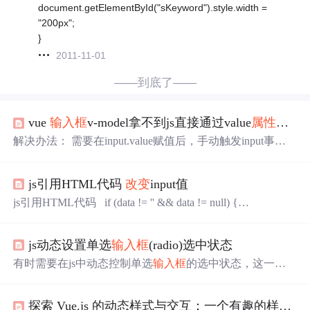
document.getElementById("sKeyword").style.width =
"200px";
}
2011-11-01
——到底了——
vue
输入框
v-model拿不到js直接通过value
属性
改变
解决办法： 需要在input.value赋值后，手动触发input事件
被操作的元素.dispatchEvent(new Event('input'))
js引用HTML代码
改变
input值
js引用HTML代码 if (data != '' && data != null) {
//document.writeln("
js动态设置单选
输入框
(radio)选中状态
有时需要在js中动态控制单选
输入框
的选中状态，这一般
有两种方法： 1.通过设置input单选
输入框
的元素
属性
“chec
ked”为“checked”，但需要注意的是，要把上一次设置的“ch
探索 Vue.js 的动态样式与交互：一个有趣的样式调整应用
ecked”
属性
去掉，不然再次点击同一个元素的时候，选中