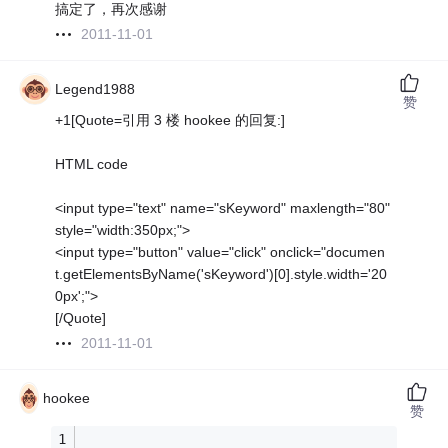
搞定了，再次感谢
2011-11-01
Legend1988
赞
+1[Quote=引用 3 楼 hookee 的回复:]
HTML code
<input type="text" name="sKeyword" maxlength="80"
style="width:350px;">
<input type="button" value="click" onclick="documen
t.getElementsByName('sKeyword')[0].style.width='20
0px';">
[/Quote]
2011-11-01
hookee
赞