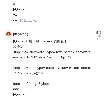
d……
[/Quote]
+1
2011-11-01
piziyelang
赞
[Quote=引用 1 楼 maderic 的回复:]
加个id
<input id="sKeyword" type="text" name="sKeyword"
maxlength="80" style="width:350px;">
<input id="btn" type="button" value="Button" onclick
="ChangeStyle()" />
function ChangeStyle(){
doc……
[/Quote]