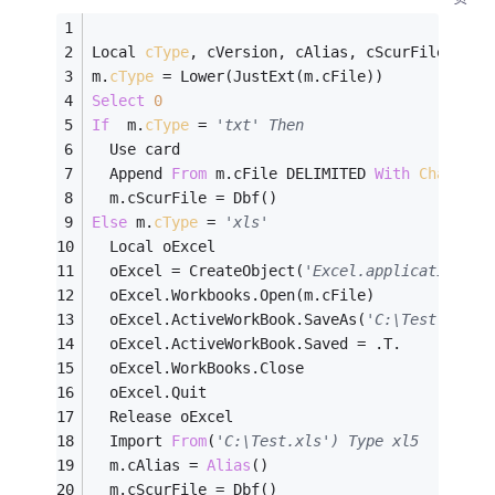
Local 
cType
, cVersion, cAlias, cScurFile
m.
cType
 = Lower(JustExt(m.cFile))
Select
0
If
  m.
cType
 = 
'txt' Then
  Use card
  Append 
From
 m.cFile DELIMITED 
With
Char
','
  m.cScurFile = Dbf()
Else
 m.
cType
 = 
'xls'
  Local oExcel
  oExcel = CreateObject(
'Excel.application')
  oExcel.Workbooks.Open(m.cFile)
  oExcel.ActiveWorkBook.SaveAs(
'C:\Test.xls',
  oExcel.ActiveWorkBook.Saved = .T.
  oExcel.WorkBooks.Close
  oExcel.Quit
  Release oExcel
  Import 
From
(
'C:\Test.xls') Type xl5
  m.cAlias = 
Alias
()
  m.cScurFile = Dbf()