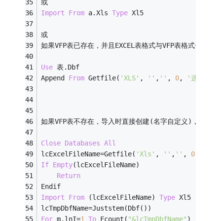
或
Import
From
 a.Xls 
Type
 Xl5
或
如果VFP表已存在，并且EXCEL表格式与VFP表格式一样
Use
 表.Dbf
Append 
From
 Getfile(
'XLS'
, 
''
,
''
, 
0
, 
'选择一个E
如果VFP表不存在，导入时直接创建(名字自定义)，且导
Close
Databases
All
lcExcelFileName
=
Getfile(
'Xls'
, 
''
,
''
, 
0
, 
'选择
If
Empty
(lcExcelFileName)
Return
Endif
Import
From
 (lcExcelFileName) 
Type
 Xl5
lcTmpDbfName
=
Juststem(Dbf())
For
 m.lnI
=
1
To
 Fcount(
"&lcTmpDbfName"
)