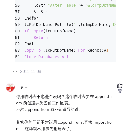
	lcStr
=
"Alter Table "
+
"&lcTmpDbfName Rena
&
lcStr.
Endfor
lcPutDbfName
=
Putfile(
''
,lcTmpDbfName,
'Dbf'
)
If
Empty
(lcPutDbfName)
Return
Endif
Copy
To
 (lcPutDbfName) 
For
 Recno()#
1
Close
Databases
All
2011-11-08
十豆三
赞
你用临时表不也是个表吗？这个临时表要在 append fr
om 前创建并为当前工作区表。
不然 append from 就不知道导给谁。
其实你的问题不建议用 append from ,直接 Import fro
m ，这样就不用事先创建表了。