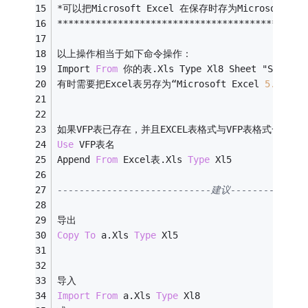
*
可以把Microsoft Excel 在保存时存为Microsoft Exc
*
*
*
*
*
*
*
*
*
*
*
*
*
*
*
*
*
*
*
*
*
*
*
*
*
*
*
*
*
*
*
*
*
*
*
*
*
*
*
*
*
*
*
*
*
以上操作相当于如下命令操作：
Import 
From
 你的表.Xls Type Xl8 Sheet "Sheet2"
有时需要把Excel表另存为“Microsoft Excel 
5.0
 和 
9
如果VFP表已存在，并且EXCEL表格式与VFP表格式一样
Use
 VFP表名
Append 
From
 Excel表.Xls 
Type
 Xl5
----------------------------建议--------------
导出
Copy
To
 a.Xls 
Type
 Xl5
导入
Import
From
 a.Xls 
Type
 Xl8