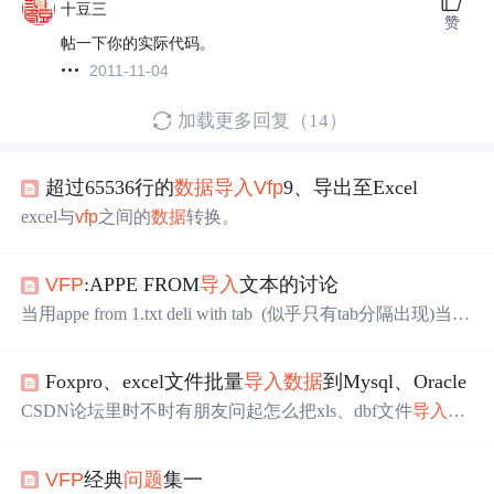
十豆三
赞
帖一下你的实际代码。
2011-11-04
加载更多回复（14）
超过65536行的
数据
导入
Vfp
9、导出至Excel
excel与
vfp
之间的
数据
转换。
VFP
:APPE FROM
导入
文本的讨论
当用appe from 1.txt deli with tab (似乎只有tab分隔出现)当某
一字段出现字符分隔符号" (也许是其他符号)而之前字段
为空--也就是有多个字段分隔符连续则此字段内容之前无
Foxpro、excel文件批量
导入
数据
到Mysql、Oracle
论多少分隔符号在
导入
时都被视作1个如：(文本
中
的1行)S
mith 9999999 "TELEPHONE"telephone前有 3 tabap
CSDN论坛里时不时有朋友问起怎么把xls、dbf文件
导入
远
pe from
程MySQL、Oracle等
数据
库，想当年我也为这个
问题
忙活
了好一阵。如果十几、二十个文件，手工搞掂也就算了，
VFP
经典
问题
集一
上百个文件、二三十G，那怎么可能！免不了琢磨着搞个