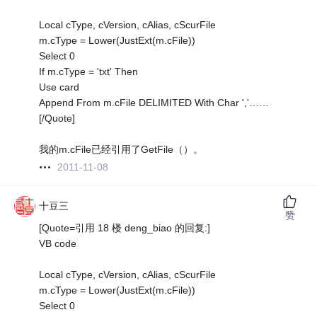
Local cType, cVersion, cAlias, cScurFile
m.cType = Lower(JustExt(m.cFile))
Select 0
If m.cType = 'txt' Then
Use card
Append From m.cFile DELIMITED With Char ','……
[/Quote]
我的m.cFile已经引用了GetFile（）。
2011-11-08
十豆三
赞
[Quote=引用 18 楼 deng_biao 的回复:]
VB code
Local cType, cVersion, cAlias, cScurFile
m.cType = Lower(JustExt(m.cFile))
Select 0