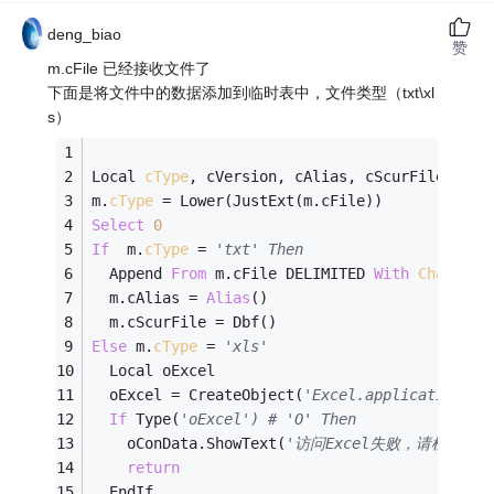
deng_biao
赞
m.cFile 已经接收文件了
下面是将文件中的数据添加到临时表中，文件类型（txt\xl
s）
Local 
cType
, cVersion, cAlias, cScurFile
m.
cType
 = Lower(JustExt(m.cFile))
Select
0
If
  m.
cType
 = 
'txt' Then
  Append 
From
 m.cFile DELIMITED 
With
Char
','
  m.cAlias = 
Alias
()
  m.cScurFile = Dbf()
Else
 m.
cType
 = 
'xls'
  Local oExcel
  oExcel = CreateObject(
'Excel.application')
If
 Type(
'oExcel') # 'O' Then
    oConData.ShowText(
'访问Excel失败，请检查你系统
return
  EndIf 