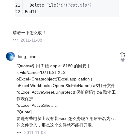
  Delete File(
'C:\Test.xls')
EndIf  
请教一下怎么改！
2011-11-08
deng_biao
赞
[Quote=引用 7 楼 apple_8180 的回复:]
lcFileName='D:\TEST.XLS'
oExcel=Createobject('Excel.application')
oExcel.Workbooks.Open('&lcFileName') &&打开文件
*oExcel.ActiveSheet.Unprotect('保护密码') && 取消工
作表保护
*oExcel.ActiveShe……
[/Quote]
要是有些电脑上没有装Excel怎么办呢？用后缀名为xls
的文件导入，那么这个文件就不能打开啦。
2011-11-08