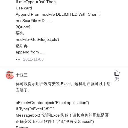
If m.cType = 'txt' Then
Use card
Append From m.cFile DELIMITED With Char ','
m.cScurFile = D……
[/Quote]
要先
m.cFile=GetFile('txt;xls')
然后再
append from ....
2011-11-08
十豆三
赞
你可以提示用户没有安装 Excel。这样用户就可以手动
安装了。
oExcel=Createobject("Excel.application")
If Type("oExcel")#"O"
Messagebox( "访问Excel失败！请检查你的系统是否
正确安装 Excel 软件！",48,"没有安装Excel")
Return