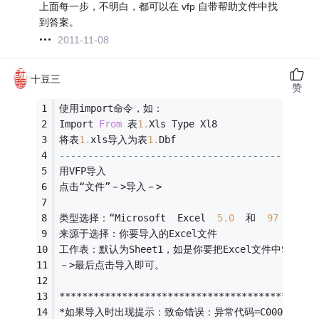
上面每一步，不明白，都可以在 vfp 自带帮助文件中找
到答案。
2011-11-08
十豆三
赞
使用import命令，如：
Import 
From
 表
1.
Xls Type Xl8
将表
1.
xls导入为表
1.
Dbf
---------------------------------------------
用VFP导入
点击“文件”－
>
导入－
>
类型选择：“Microsoft  Excel  
5.0
  和  
97
  （XL
来源于选择：你要导入的Excel文件
工作表：默认为Sheet1，如是你要把Excel文件中Sheet
－
>
最后点击导入即可。
*
*
*
*
*
*
*
*
*
*
*
*
*
*
*
*
*
*
*
*
*
*
*
*
*
*
*
*
*
*
*
*
*
*
*
*
*
*
*
*
*
*
*
*
*
*
如果导入时出现提示：致命错误：异常代码
=
C0000005