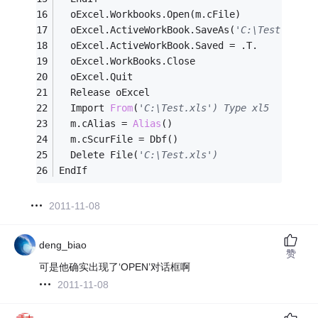
  oExcel.Workbooks.Open(m.cFile)
  oExcel.ActiveWorkBook.SaveAs(
'C:\Test.xls',
  oExcel.ActiveWorkBook.Saved = .T.
  oExcel.WorkBooks.Close
  oExcel.Quit
  Release oExcel
  Import 
From
(
'C:\Test.xls') Type xl5
  m.cAlias = 
Alias
()
  m.cScurFile = Dbf()
  Delete File(
'C:\Test.xls')
EndIf  
2011-11-08
deng_biao
赞
可是他确实出现了‘OPEN’对话框啊
2011-11-08