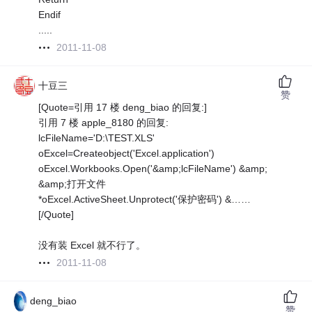
Endif
.....
2011-11-08
十豆三
赞
[Quote=引用 17 楼 deng_biao 的回复:]
引用 7 楼 apple_8180 的回复:
lcFileName='D:\TEST.XLS'
oExcel=Createobject('Excel.application')
oExcel.Workbooks.Open('&amp;lcFileName') &amp;
&amp;打开文件
*oExcel.ActiveSheet.Unprotect('保护密码') &……
[/Quote]
没有装 Excel 就不行了。
2011-11-08
deng_biao
赞