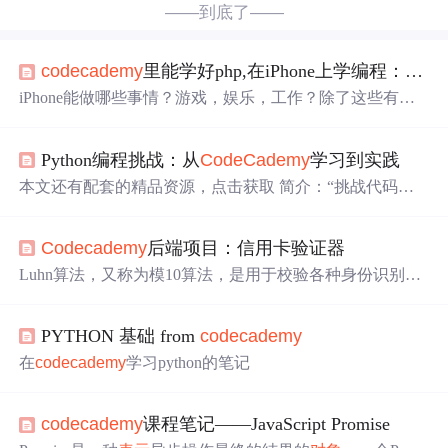
——到底了——
code
cad
emy
里能学好php,在iPhone上学编程：
Cod
iPhone能做哪些事情？游戏，娱乐，工作？除了这些有没
有想过用iPhone来学习编程？看上去有点天马行空？不，
C
ode
cad
emy
: Hour of
Code
以将其变为现实！用手机也能编
Python编程挑战：从
Code
Cad
emy
学习到实践
程？iPhone能做什么？打电话？发信息，玩社交，拍照
片，打游戏，读资讯.....除了这些，你没有想过它还可以做
本文还有配套的精品资源，点击获取 简介：“挑战代码学
一些意想不到的事儿，比如说，你可以拿着iPhone开始一
院”通过
Code
Cad
emy
平台，以解决实际问题的方式深化
门编程课程的学习！觉得有些不可思议？没错，C...
编程技能。本项目着重于Python语言的学习，包括基础语
Code
cad
emy
后端项目：信用卡验证器
法、控制结构、函数、数据结构、
字符串
操作、文件操
作、异常处理、模块与包、面向
对象
编程等关键知识点。
Luhn算法，又称为模10算法，是用于校验各种身份识别码
挑战项目将帮助初学者通过实际应用来掌握这些概念，并
（如信用卡号码、社会保险号码）是否有效的一种简单校
提高解决复杂问题的能力。 1. Python编程语言...
验算法。其原理基于对数字的加总计算，通过反转部分数
PYTHON 基础 from
code
cad
emy
字以进行校验。算法的核心是利用数字的双倍和加和过程
来确保数字的正确性。适用于需要防止误输入或伪造号码
在
code
cad
emy
学习python的笔记
的场景。该算法通过对信用卡号码等数字序列进行逐位运
算，最终得到一个校验位。如果该校验位符合特定的规
则，则说明该数字序列可能有效。算法执行过程中，每一
code
cad
emy
课程笔记——JavaScript Promise
位数字都会参与到计算中，有效降低错误输入的概率。