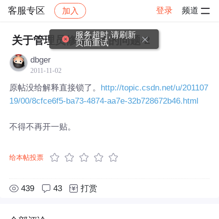
客服专区
登录
频道
加入
帖子详情
社区
客服专区
服务超时,请刷新
关于管理员修改帖子的问题-2
页面重试
dbger
2011-11-02
原帖没给解释直接锁了。
http://topic.csdn.net/u/201107
19/00/8cfce6f5-ba73-4874-aa7e-32b728672b46.html
不得不再开一贴。
给本帖投票
439
43
打赏