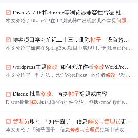
Discuz7.2 IE和chrome等浏览器兼容性写法 杜工完全修补方案
本文介绍了Discuz7.2在IE9浏览器中出现的几个常见
问题
及
其解决方法，包括快速发帖不跳转、
管理员
处理
帖子
失
败、登录不跳转等，并提供了相应的代码
修改
建议。
博客项目学习笔记二十三：删除
帖子
，设置超级
管
本文介绍了如何在SpringBoot项目中实现用户删除自己的
帖
子
功能，以及
管理员
的置顶、加精和删除
帖子
的操作。通
过
修改
FTL模板、JS文件和添加Controller层的方法，确保
wordpress主题
修改
_如何允许作者
修改
WordPress中的已发布
了权限控制和数据的正确处理。同时展示了功能测试的截
图。
本文介绍了一种方法，允许WordPress中的作者
修改
已发布
帖子
，同时保持编辑审查流程，以确保内容质量。通过使
用RevisionManager插件，贡献者可以提交修订版，由
管理
Discuz 批量
修改
、替换
帖子
标题或内容
员
或编辑审核并合并更改。
Discuz批量
修改
标题和内容插件介绍，包括xcmodifytitle和x
cmodifycontent，帮助论坛
管理员
高效更新
帖子
标题和内
容。
管理员
账号_「知乎圈子」信息
修改
与
管理员
更新申请
本文介绍了「知乎圈子」信息
修改
与
管理员
更新申请攻
略。需登录【知乎圈子】官方账号，进入【知乎圈子管理