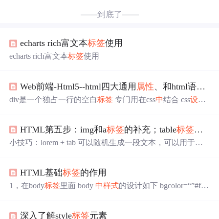
——到底了——
echarts rich富文本
标签
使用
echarts rich富文本
标签
使用
Web前端-Html5--html四大通用
属性
、和html语义化
div是一个独占一行的空白
标签
专门用在css
中
结合 css
设置
样式
的 因为是空白
标签
几乎没有默认
样式
像白纸一样 css
好操作 span也是一个空白
标签
但是不独占一行 也是在css
HTML第五步：img和a
标签
的补充；table
标签
；列
结合使用的时候最多 那么是不是以后用css只能用这两个
标
签
? 绝对不是...
小技巧：lorem + tab 可以随机生成一段文本，可以用于测
试
样式
。 今天我们来补充一下img
标签
。 这是无法正常显
示的样子： 这是能够正常显示的样子： （图片来源于网
HTML基础
标签
的作用
络，并非本人所有，如有侵权，请联系。） 当然了，我们
还可以添加
title
属性
： 意思是这样的： 鼠标放上去的时
1，在body
标签
里面 body
中
样式
的设计如下 bgcolor=“”#ffff
候。会显示“这是一只猫和一只狗”。 可以说相当于提示。
ff“” 表示body的背景色 text=“”#ffff“” 表示body里面文字
当然我们还可以用width 和 height 控制图片的宽度和高度：
的颜色 link=“”#00ff00“” 表示连接的颜色 alink 表示链接被
这里我
设置
的是30像素的宽度，20像素的高度。 我们也可
深入了解style
标签
元素
激活时候显示的颜色 vlink 表示链接访问完毕时候的颜色 b