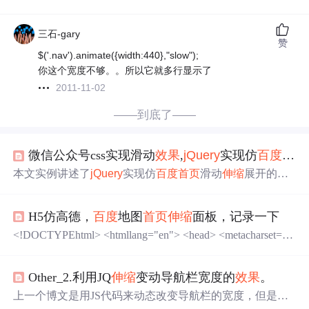
三石-gary
赞
$('.nav').animate({width:440},"slow");
你这个宽度不够。。所以它就多行显示了
2011-11-02
——到底了——
微信公众号css实现滑动
效果
,
jQuery
实现仿
百度
首页
本文实例讲述了
jQuery
实现仿
百度
首页
滑动
伸缩
展开的
添
加
服务
效果
代码。分享给大家供大家参考。具体如下：这
是一款仿
百度
首页
jQuery
滑动
伸缩
展开的
添加
服务
效果
，
H5仿高德，
百度
地图
首页
伸缩
面板，记录一下
其实是一款
伸缩
菜单，只不过这个菜单有点特别，只从一
头向另一头伸展出去，菜单的
伸缩
效果
平滑，设计精美。
<!DOCTYPEhtml> <htmllang="en"> <head> <metacharset="U
运行
效果
截图如下：在线演示地址如下：具体代码如下：/
TF-8"> <!--<metaname="viewport"content="width=device-widt
p>"http://www.w3.org/TR/xhtml11/DTD/xhtm...
h,user-scalable=no,initial-scale=1,maximum-scale=1">--> <meta
Other_2.利用JQ
伸缩
变动导航栏宽度的
效果
。
name="viewport"co...
上一个博文是用JS代码来动态改变导航栏的宽度，但是BU