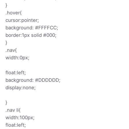
}
.hover{
cursor:pointer;
background: #FFFFCC;
border:1px solid #000;
}
.nav{
width:0px;
float:left;
background: #DDDDDD;
display:none;
}
.nav li{
width:100px;
float:left;