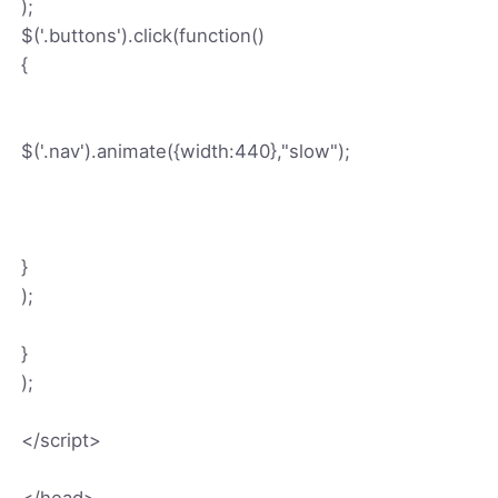
);
$('.buttons').click(function()
{
$('.nav').animate({width:440},"slow");
}
);
}
);
</script>
</head>