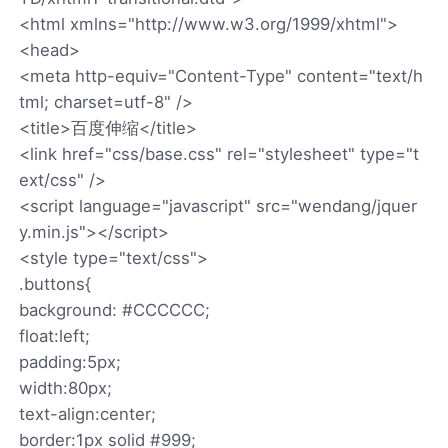
<html xmlns="http://www.w3.org/1999/xhtml">
<head>
<meta http-equiv="Content-Type" content="text/h
tml; charset=utf-8" />
<title>百度伸缩</title>
<link href="css/base.css" rel="stylesheet" type="t
ext/css" />
<script language="javascript" src="wendang/jquer
y.min.js"></script>
<style type="text/css">
.buttons{
background: #CCCCCC;
float:left;
padding:5px;
width:80px;
text-align:center;
border:1px solid #999;