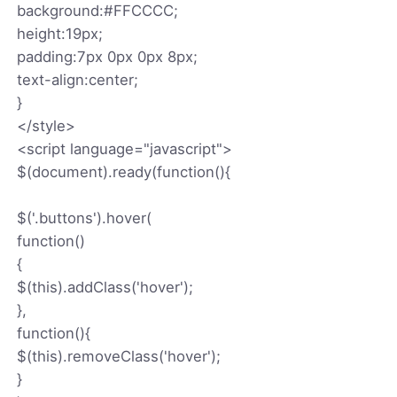
background:#FFCCCC;
height:19px;
padding:7px 0px 0px 8px;
text-align:center;
}
</style>
<script language="javascript">
$(document).ready(function(){
$('.buttons').hover(
function()
{
$(this).addClass('hover');
},
function(){
$(this).removeClass('hover');
}