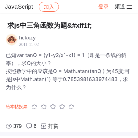
JavaScript
登录
频道
加入
帖子详情
社区
JavaScript
求js中三角函数为题&#xff1f;
hckxzy
2011-11-02
已知var tanQ = (y1-y2/x1-x1) = 1（即是一条线的斜
率），求Q的大小？
按照数学中的应该是Q = Math.atan(tanQ ) 为45度;可
是js中Math.atan(1) 等于0.7853981633974483，求
为什么？
给本帖投票
379
6
打赏