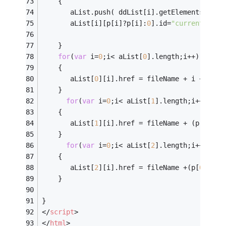
    {
       aList.push( ddList[i].getElementsByTag
       aList[i][p[i]?p[i]:
0
].id=
"current"
;
    } 
for
(
var
 i=
0
;i< aList[
0
].length;i++) 
// 品
    {
       aList[
0
][i].href = fileName + i +
'-'
+ 
    }
for
(
var
 i=
0
;i< aList[
1
].length;i++) 
//
    {
       aList[
1
][i].href = fileName + (p[
0
]?p[
    }
for
(
var
 i=
0
;i< aList[
2
].length;i++) 
//
    {
       aList[
2
][i].href = fileName +(p[
0
]?p[
0
    }
}
</
script
>
</
html
>