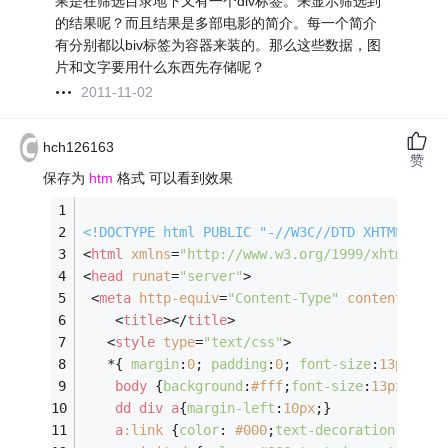
果是在筛选目录地下又有一个div标签。来显示筛选到
的结果呢？而且结果是多部电影的简介。每一个简介
有分别都以biv标签为容器来装的。那么这些数据，图
片和文字要用什么东西先存储呢？
2011-11-02
hch126163
赞
保存为
htm
格式 可以看到效果
<!DOCTYPE 
html
PUBLIC
"-//W3C//DTD XHTML 1.0 
<
html
xmlns
=
"http://www.w3.org/1999/xhtml"
 >
<
head
runat
=
"server"
>
<
meta
http-equiv
=
"Content-Type"
content
=
"tex
<
title
>
</
title
>
<
style
type
=
"text/css"
>
   *{ 
margin
:
0
; 
padding
:
0
; 
font-size
:
13px
;}
body
 {
background
:
#fff
;
font-size
:
13px
;
font
dd
div
a
{
margin-left
:
10px
;}
a
:link
 {
color
: 
#000
;
text-decoration
: none