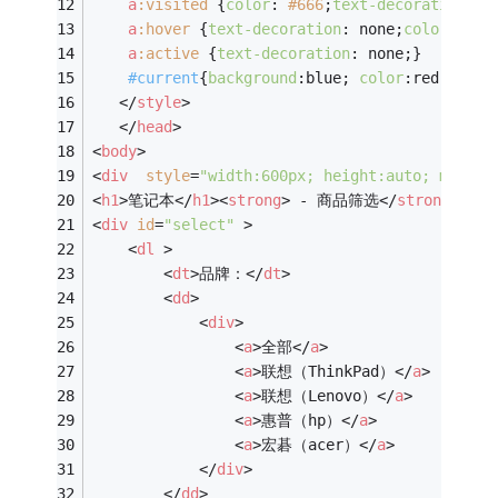
a
:visited
 {
color
: 
#666
;
text-decoration
: n
a
:hover
 {
text-decoration
: none;
color
: 
#F0
a
:active
 {
text-decoration
: none;}
#current
{
background
:blue; 
color
:red;}
</
style
>
</
head
>
<
body
>
<
div
style
=
"width:600px; height:auto; margin
<
h1
>
笔记本
</
h1
>
<
strong
>
 - 商品筛选
</
strong
>
<
div
id
=
"select"
 >
<
dl
 >
<
dt
>
品牌：
</
dt
>
<
dd
>
<
div
>
<
a
>
全部
</
a
>
<
a
>
联想（ThinkPad）
</
a
>
<
a
>
联想（Lenovo）
</
a
>
<
a
>
惠普（hp）
</
a
>
<
a
>
宏碁（acer）
</
a
>
</
div
>
</
dd
>