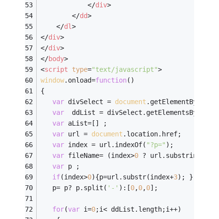
</
div
>
</
dd
>
</
dl
>
</
div
>
</
div
>
</
body
>
<
script
type
=
"text/javascript"
>
window
.onload=
function
(
)
{
var
 divSelect = 
document
.getElementById(
"s
var
  ddList = divSelect.getElementsByTagNa
var
 aList=[] ; 
var
 url = 
document
.location.href;
var
 index = url.indexOf(
"?p="
);
var
 fileName= (index>
0
 ? url.substring(
0
,i
var
 p ;
if
(index>
0
){p=url.substr(index+
3
); }
   p= p? p.split(
'-'
):[
0
,
0
,
0
];
for
(
var
 i=
0
;i< ddList.length;i++)