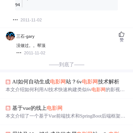
2011-11-02
三石-gary
赞
没做过。。帮顶
2011-11-02
——到底了——
AI如何自动生成
电影
网
站？6v
电影
网
技术解析
本文介绍如何利用AI技术快速构建类似6v
电影
网
的影视平
台，涵盖前后端架构设计、AI驱动的数据采集、自动化内
容处理与智能分类，并结合React与Node.js
实现
前端展示和
基于vue的线上
电影
网
后端API服务。通过InsCode平台
实现
一键部署，显著提升
开发效率。
本文介绍了一个基于Vue前端技术和SpringBoot后端框架的
线上
电影
网
系统，采用MySQL数据库和前后端分离架构，
实现
了用户管理、
电影
展示、在线观影、评论互动与个性