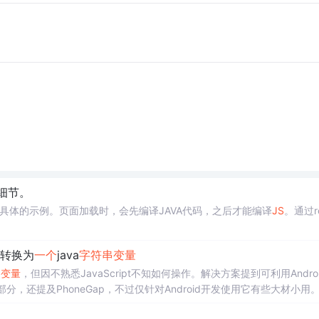
细节。
具体的示例。页面加载时，会先编译JAVA代码，之后才能编译
JS
。通过r
转换为
一个
java
字符串
变量
串
变量
，但因不熟悉JavaScript不知如何操作。解决方案提到可利用Android
架核心部分，还提及PhoneGap，不过仅针对Android开发使用它有些大材小用