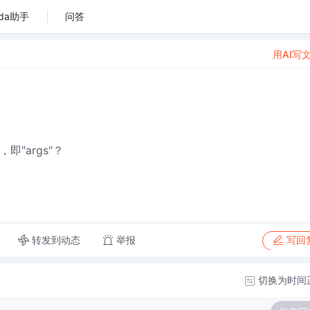
da助手
问答
用AI写
即"args"？
转发到动态
举报
写回
切换为时间