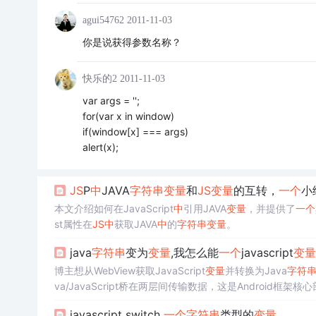
agui54762
2011-11-03
你是说获得参数名称？
快乐的2
2011-11-03
var args = '';
for(var x in window)
if(window[x] === args)
alert(x);
JS
P
中
JAVA
字符串
变量
和
JS
变量
的互转，
一个
小
本文介绍如何在JavaScript
中
引用JAVA
变量
，并提供了
一个
st属性在
JS
中
获取JAVA
中
的
字符串
变量
。
java
字符串
变为
变量
,我怎么能
一个
javascript
变量
博主想从WebView获取JavaScript
变量
并转换为Java
字符
va/JavaScript桥在两层间传输数据，这是Android框
javascript switch
一个
字符串
类型的
变量