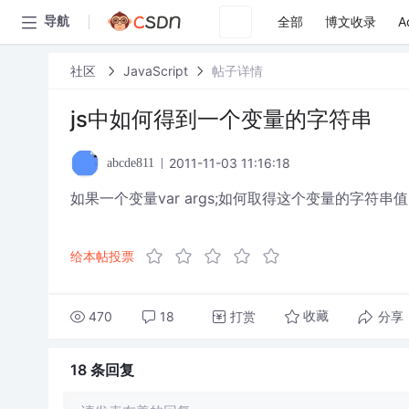
全部
博文收录
A
导航
社区
JavaScript
帖子详情
js中如何得到一个变量的字符串
2011-11-03 11:16:18
abcde811
如果一个变量var args;如何取得这个变量的字符串值，
给本帖投票
470
18
打赏
分享
收藏
18 条
回复