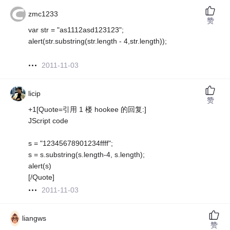
zmc1233
赞
var str = "as1112asd123123";
alert(str.substring(str.length - 4,str.length));
2011-11-03
licip
赞
+1[Quote=引用 1 楼 hookee 的回复:]
JScript code
s = "12345678901234ffff";
s = s.substring(s.length-4, s.length);
alert(s)
[/Quote]
2011-11-03
liangws
赞