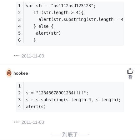
var str = "as1112asd123123";
   if (str.length > 4){
   	 alert(str.substring(str.length - 4))
   } else {
   	alert(str)
   }
2011-11-03
hookee
赞
s = "12345678901234ffff";
s = s.substring(s.length-4, s.length);
alert(s)
2011-11-03
——到底了——