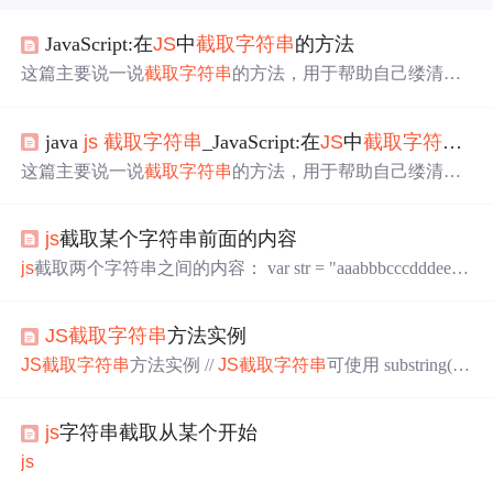
JavaScript:在
JS
中
截取字符串
的方法
这篇主要说一说
截取字符串
的方法，用于帮助自己缕清方
法的作用，参数的意义，返回值，是否对于原来的字符串
进行了操作等。 在javascript中，常见的
截取字符串
的
java
js
截取字符串
_JavaScript:在
JS
中
截取字符串
的
方法有slice()、substring()、substr()这三种方法，我主要为了
捋清楚这三种方法的相同点与不同点，在什么情况下适用
这篇主要说一说
截取字符串
的方法，用于帮助自己缕清方
于哪一种。优雅的代码都是从一点一滴开始的。 slice
法的作用，参数的意义，返回值，是否对于原来的字符串
() 首先，我在百度上面搜索了一下slice()方法，给
进行了操作等。在javascript中，常见的
截取字符串
的方法
出的链接是Javascript Array对象的 slice()方法，是对数组的
js
截取某个字符串前面的内容
有slice()、substring()、substr()这三种方法，我主要为了捋清
操作。
楚这三种方法的相同点与不同点，在什么情况下适用于哪
js
截取两个字符串之间的内容： var str = "aaabbbcccdddeeeff
一种。优雅的代码都是从一点一滴开始的。slice()首先，我
f"; str = str.match(/aaa(\S*)fff/)[1]; alert(str);//结果bbbcccdddeee
在百度上面搜索了一下slice()方法，给出...
js
截取某个字符串前面的内容： var str = "aaabbbcccdddeeeff
JS
截取字符串
方法实例
f"; tr = str.match(/(\S*)fff/)[1]; alert...
JS
截取字符串
方法实例 //
JS
截取字符串
可使用 substring()
或者slice() // // 函数：substring() // 定义：substring(start,end)
表示从start到end之间的字符串，包括start位置的字符但是
js
字符串截取从某个开始
不包括end位置的字符。 // 功能：字符串截取，比如想
从"MinidxSearchEngine"中得到"Minidx"就要用到substring
js
(0,6) // 例子： var src="images/off_1.p