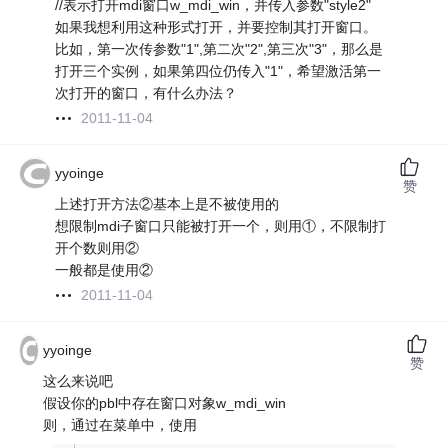
//表示打开mdi窗口w_mdi_win，并传入参数"style2"
如果我想利用这种形式打开，并要控制其打开窗口。
比如，第一次传参数"1",第二次"2",第三次"3"，那么是
打开三个实例，如果第四位仍传入"1"，希望激活第一
次打开的窗口，有什么办法？
2011-11-04
yyoinge
赞
上述打开方法②基本上是不被使用的
想限制mdi子窗口只能被打开一个，则用①，不限制打
开个数则用②
一般都是使用②
2011-11-04
yyoinge
赞
这么来说吧
假设你的pbl中存在窗口对象w_mdi_win
则，通过在菜单中，使用