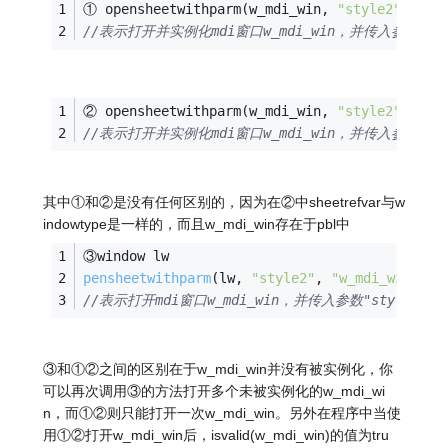
① opensheetwithparm(w_mdi_win, 
"style2"
, par
//表示打开并实例化mdi窗口w_mdi_win，并传入参数"sty
② opensheetwithparm(w_mdi_win, 
"style2"
, 
"w_
//表示打开并实例化mdi窗口w_mdi_win，并传入参数"sty
其中①和②是没有任何区别的，因为在②中sheetrefvar与w
indowtype是一样的，而且w_mdi_win存在于pbl中
③
window lw
pensheetwithparm
(lw, 
"style2"
, 
"w_mdi_win"
,  
//表示打开mdi窗口w_mdi_win，并传入参数"style2"
③和①②之间的区别在于w_mdi_win并没有被实例化，你
可以再次调用③的方法打开多个未被实例化的w_mdi_wi
n，而①②则只能打开一次w_mdi_win。另外在程序中当使
用①②打开w_mdi_win后，isvalid(w_mdi_win)的值为tru