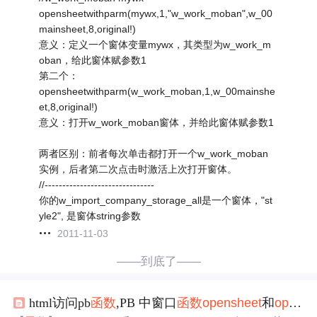
opensheetwithparm(mywx,1,"w_work_moban",w_00
mainsheet,8,original!)
意义：定义一个窗体变量mywx，其类型为w_work_m
oban，给此窗体赋参数1
第二个：
opensheetwithparm(w_work_moban,1,w_00mainshe
et,8,original!)
意义：打开w_work_moban窗体，并给此窗体赋参数1
两者区别：前者每次单击都打开一个w_work_moban
实例，后者第二次点击时激活上次打开窗体。
//-------------------------------
你的w_import_company_storage_all是一个窗体，"st
yle2", 是窗体string参数
2011-11-03
——到底了——
html访问pb
函数
,PB 中窗口
函数
open
sheet
和
open
sh