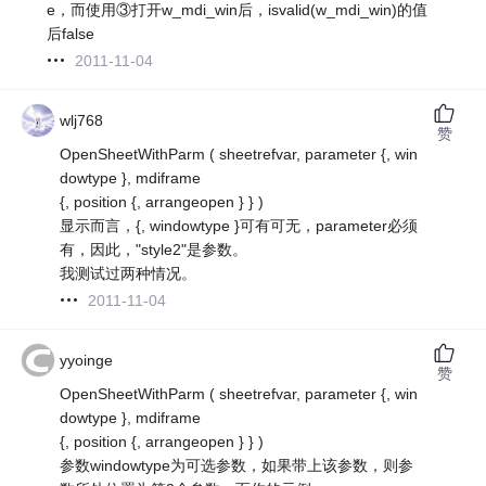
e，而使用③打开w_mdi_win后，isvalid(w_mdi_win)的值
后false
2011-11-04
wlj768
赞
OpenSheetWithParm ( sheetrefvar, parameter {, win
dowtype }, mdiframe
{, position {, arrangeopen } } )
显示而言，{, windowtype }可有可无，parameter必须
有，因此，"style2"是参数。
我测试过两种情况。
2011-11-04
yyoinge
赞
OpenSheetWithParm ( sheetrefvar, parameter {, win
dowtype }, mdiframe
{, position {, arrangeopen } } )
参数windowtype为可选参数，如果带上该参数，则参