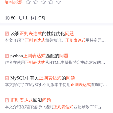
给本帖投票
80
1
打赏
谈谈
正则表达式
的性能优化
问题
本文介绍了
正则表达式
相关知识。
正则表达式
用特定元字
符检索、匹配和替换字符串，其引擎有DFA和NFA两种实
现方式，NFA虽支持更多功能但匹配时易引发回溯
问题
，
python
正则表达式
匹配的
问题
可通过使用懒惰或独占模式避免，还给出了
正则表达式
优
化的方法。
作者在使用
正则表达式
从HTML中提取特定书名对应的UR
L时遇到
问题
，通过理解
正则表达式
的边界和使用原始字
符串、否定字符集解决了匹配广度过大的
问题
。最终的
正
MySQL中有关
正则表达式
的
问题
则表达式
能精确找到title属性值为《百病自测》的a标签链
接。
本文探讨了在MySQL不同版本中使用
正则表达式
查询时遇
到的
问题
，包括因数据库版本和字符集设置导致的错误。
提供了正确的
正则表达式
用法及解决策略。
正则表达式
回溯
问题
本文介绍在程序运行中遇到
正则表达式
匹配导致CPU占用
过高的
问题
，通过理解
正则表达式
回溯原理，提供优化建