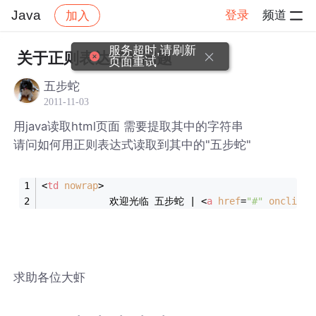
Java
登录
频道
加入
帖子详情
社区
Java
服务超时,请刷新
关于正则表达式的问题
页面重试
五步蛇
2011-11-03
用java读取html页面 需要提取其中的字符串
请问如何用正则表达式读取到其中的"五步蛇"
<
td
nowrap
>
            欢迎光临 五步蛇 | 
<
a
href
=
"#"
onclick
=
求助各位大虾