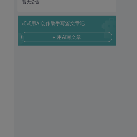
暂无公告
试试用AI创作助手写篇文章吧
+ 用AI写文章