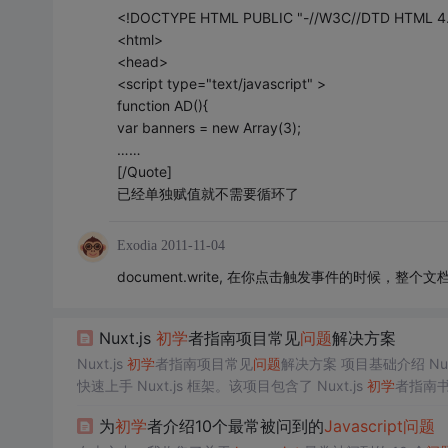
<!DOCTYPE HTML PUBLIC "-//W3C//DTD HTML 4.01
<html>
<head>
<script type="text/javascript" >
function AD(){
var banners = new Array(3);
……
[/Quote]
已经单独赋值就不需要循环了
Exodia
2011-11-04
document.write, 在你点击触发事件的时候
Nuxt.js
初学
者指南项目常见
问题
解决方案
Nuxt.js
初学
者指南项目常见
问题
解决方案 项目基础介绍 Nuxt
快速上手 Nuxt.js 框架。该项目包含了 Nuxt.js
初学
者指南书
目的主要编程语言是
JavaScript
和 Vue.js，同时也涉及少量
为
初学
者介绍10个最常被问到的
Javascript
问题