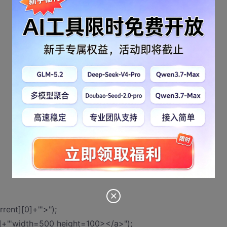
rent][0]+"'>");
1]+"'width=500 height=100></a>");