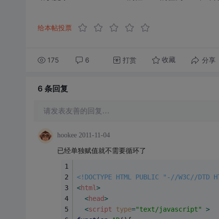
给本帖投票
175
6
打赏
分享
收藏
6 条
回复
请发表友善的回复…
hookee
2011-11-04
已经单独赋值就不需要循环了
<!DOCTYPE HTML PUBLIC "-//W3C//DTD H
<
html
>
<
head
>
<
script
type
=
"text/javascript"
 >