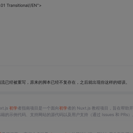
 Transitional//EN">
，整个文档流已经被重写，原来的脚本已经不复存在，之后就出现你这样的错误。
.js
初学
者指南项目是一个面向
初学
者的 Nuxt.js 教程项目，旨在帮助
籍的示例代码、支持网站的源代码以及用户支持（通过 Issues 和 PRs
的 CSS。 新手使...