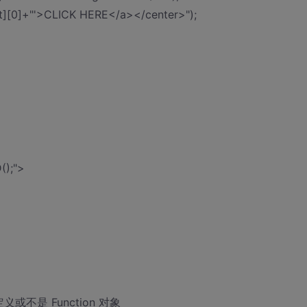
t][0]+"'>CLICK HERE</a></center>");
();">
定义或不是 Function 对象