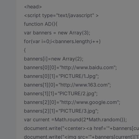
<head>
<script type="text/javascript" >
function AD(){
var banners = new Array(3);
for(var i=0;i<banners.length;i++)
{
banners[i]=new Array(2);
banners[0][0]="http://www.baidu.com";
banners[0][1]="PICTURE/1.Jpg";
banners[1][0]="http://www.163.com";
banners[1][1]="PICTURE/2.jpg";
banners[2][0]="http://www.google.com";
banners[2][1]="PICTURE/3.jpg";
var current =Math.round(2*Math.random());
document.write("<center><a href='"+banners[cur
document.write("<img src='"+banners[current][