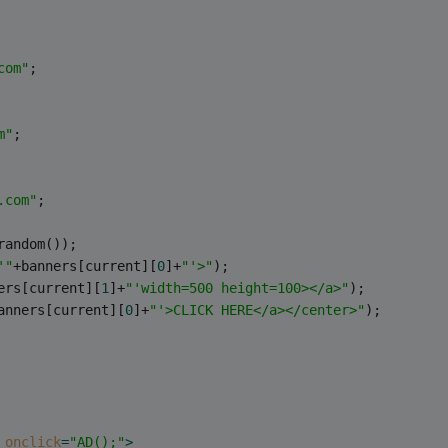
com"
;
m"
;
.com"
;
random());
'"
+banners[current][
0
]+
"'>"
);
ers[current][
1
]+
"'width=500 height=100></a>"
);
anners[current][
0
]+
"'>CLICK HERE</a></center>"
);
onclick
=
"AD();"
>