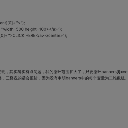
nt][0]+"'>");
+"'width=500 height=100></a>");
][0]+"'>CLICK HERE</a></center>");
其实确实有点问题，我的循环范围扩大了，只要循环banners[i]=ne
一楼，三楼说的话会报错，因为没有申明banners中的每个变量为二维数组