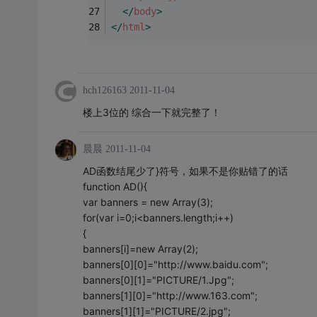
</
body
>
</
html
>
hch126163
2011-11-04
楼上3位的 综合一下就完整了！
晨晨
2011-11-04
AD函数结尾少了}符号，如果不是你贴错了的话
function AD(){
var banners = new Array(3);
for(var i=0;i<banners.length;i++)
{
banners[i]=new Array(2);
banners[0][0]="http://www.baidu.com";
banners[0][1]="PICTURE/1.Jpg";
banners[1][0]="http://www.163.com";
banners[1][1]="PICTURE/2.jpg";