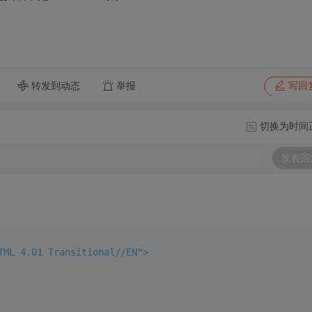
转发到动态
举报
写回
切换为时间
发表回
TML 4.01 Transitional//EN">