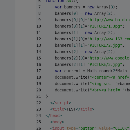
function
AD
(
)
{
var
 banners = 
new
Array
(
3
);
	banners[
0
] = 
new
Array
(
2
);
	banners[
0
][
0
]=
"http://www.baidu.
	banners[
0
][
1
]=
"PICTURE/1.Jpg"
;
	banners[
1
] = 
new
Array
(
2
);
	banners[
1
][
0
]=
"http://www.163.co
	banners[
1
][
1
]=
"PICTURE/2.jpg"
;
	banners[
2
] = 
new
Array
(
2
);
	banners[
2
][
0
]=
"http://www.google
	banners[
2
][
1
]=
"PICTURE/3.jpg"
;
var
 current = 
Math
.round(
2
*
Math
.
document
.write(
"<center><a href=
document
.write(
"<img src='"
+bann
document
.write(
"<br><a href='"
+b
}
</
script
>
<
title
>
TEST
</
title
>
</
head
>
<
body
>
<
input
type
=
"button"
value
=
"CLICK"