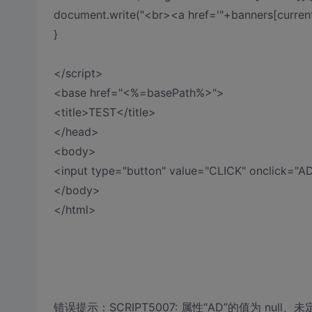
document.write("<br><a href='"+banners[curren
}
</script>
<base href="<%=basePath%>">
<title>TEST</title>
</head>
<body>
<input type="button" value="CLICK" onclick="AD
</body>
</html>
错误提示：SCRIPT5007: 属性“AD”的值为 null、未