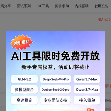
代码分享
面试系列
IDE工具
问答求助
内推招聘
社区公告
用AI写
转发到动态
举报
写回
切换为时间