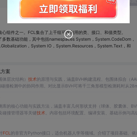
发表回
ork两个核心组件之一。FCL集合了上千组可再利用的类、接口、和值类型。
提供了多数基础功能，其中包括namespaces System，System.CodeDom，
m.Globalization，System IO，System.Resources，System.Text，和
化方案
VH（包围体层次结构）
技术
的原理与实践，涵盖BVH构建流程、包围体拟合（AAB
相碰撞检测中的协同作用。对比显示BVH可将千三角形模型检测耗时从28m
现实时碰撞检测的核心
技术
。
术
ary）开源碰撞检测库的核心功能与实践方法，涵盖丰富几何形状支持（球体、胶囊体、BV
算及碰撞管理器等关键
技术
。内容包括环境配置、编译安装、基础示例与高
对
FCL
的非官方Python接口，适合机器人学等领域。介绍了项目基础、依