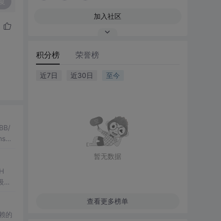
复
加入社区
积分榜
荣誉榜
近7日
近30日
至今
B/
s降
暂无数据
H
级特
查看更多榜单
赖的