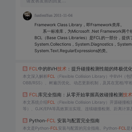
请发表友善的回复…
funfenffun
2011-11-04
Framework Class Library，即Framework类库。
系一标准库，为Microsoft .Net Framew
BCL（Base Class Libraries）是FCL的一部分，
System.Collections，System.Diagnostics，Syste
System.Text.RegularExpressions的类。
FCL
中的BVH
技术
：提升碰撞检测性能的终极优
本文深入解析
FCL
（Flexible Collision Library）中B
OBB/RSS）、树遍历优化、动态更新机制，及其在宽相/窄
至3ms，性能提升90%，是机器人、游戏和物理仿真中实
FCL
库完全指南：从零开始掌握高效碰撞检测
技
本文系统介绍
FCL
（Flexible Collision Libr
等）、GJK/EPA等高效算法实现、连续碰撞检测、距离计
性应用，适用于机器人路径规划、游戏物理引擎等场景。
Python-
FCL
安装与配置完全指南
本文是Python-
FCL
安装与配置的完全指南。Python-
FCL
是