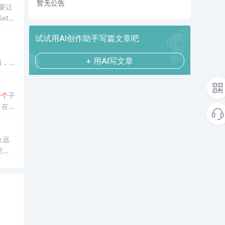
暂无公告
需要让
SetW
试试用AI创作助手写篇文章吧
+ 用AI写文章
面
，发
一个
子
在L
都相
永远
里加