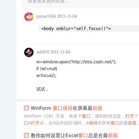
请发表友善的回复…
jayrao5566
2011-11-04
 <body onblur="self.focus()"> 
zell419
2011-11-04
w=window.open('http://bbs.csdn.net/');
if (w!=null)
w.focus();
试试 。
WinForm
窗口
保持
在屏幕最
前面
WinForm（C#）开发，有多个
窗口
，遇到的情况是，
打开
了
口
A
打开
后，点A以外的区域时，A
保持
在所有
窗口
的最
前面
，不隐藏
为true. https://stackoverflow.com/questions/683330/h
教你如何设置让Excel
窗口
总是在最
前面