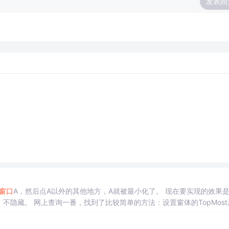
发表回
窗口
A，然后点A以外的其他地方，A就被最小化了。 现在要实现的
。 网上查询一番，找到了比较简单的方法：设置窗体的TopMost属性
ow-to-make-a-wi...