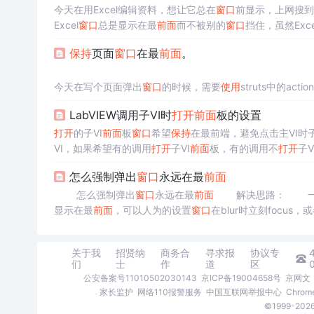
今天在用Excel编辑资料，想让它总在
窗口
前显示，上网搜到
Excel
窗口
总是显示在最
前面
而不被别的
窗口
挡住，虽然Ex
indowPos”可以让Excel
窗口
总在最
前面
。步骤如下： 1、
新
保持
页面
窗口
在最
前面
。
今天在写个页面弹出
窗口
的时候，需要
使用
struts中的act
现，操作父
窗口
的window对象无法传递子页面进行操作，后
LabVIEW调用子VI时
打开
前面
板的设置
网络一搜还得感谢“yjavaeye上的”这位“FengShen_Xia
”朋友。
打开
的子VI
前面
板
窗口
希望
保持
在最前端，避免点击主VI时子
测试成功：
VI，如果希望有的调用
打开
子VI
前面
板，有的调用不
打开
子V
<%@ page language="java" contentType="text/html;
abview中经常会调用子VI，有时候需要在调用子VI时
打开
子
怎么强制弹出
窗口
永远在最
前面
同，可以通过修改子VI的。
打开
前面
板 - 当子VI加载到内存
怎么强制弹出
窗口
永远在最
前面
解决思路： 一般
显示在最
前面
，可以人为的设置
窗口
在blur时立刻foc
上代码：onblur="self.focus()"： 
关于我
招贤纳
商务合
寻求报
协议专
们
士
作
道
区
公安备案号11010502030143
京ICP备19004658号
京网文〔
家长监护
网络110报警服务
中国互联网举报中心
Chro
©1999-2