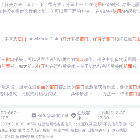
了解决办法，试了一下，很有效，分享出来！ 在
使用
Excel办公时我们
cel并没有提供这样的功能，但可以用下面的方法： 在VBA中
使用
API函数“
建
一个
工作簿，按Alt+F11，
打开
VBA编辑器。
ion，本来想
使用
showModalDialog
打开
有模
窗口
，
保持
子
窗口
始终在最
前
来想用open
打开
操作，结果发现
使用
保持
不了子
窗口
再最
前面
。
VI
窗口
消失，可以设置子VI的VI属性的
窗口
动作。程序中会多次调用同
I
前面
板。如之前未
打开
则在运行后关闭 - 在子VI执行完毕后关闭
前面
板。
VI的
前面
板
窗口
，如何设置呢？如果希望子VI
前面
板的行为在每次调用时
中时
打开
前面
板。- 执行子VI时
打开
前面
板。
来说，显示在最
前面
的
窗口
都是因为
窗口
被激活获得焦点，要使
窗口
us，或者用模式、无模式对话框实现。 具体步骤： 方法一：弹出
窗口
方法二：用showModalDialog方法建立模式对话
400-660-
在线客
工作时间 8:30-
kefu@csdn.net
0108
服
22:00
2020〕1039-165号
经营性网站备案信息
北京互联网违法和不良信息举报中心
me商店下载
账号管理规范
版权与免责声明
版权申诉
出版物许可证
营业执照
026北京创新乐知网络技术有限公司