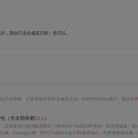
，有这两个也行，我自己去生成其它的，也可以。
括手动替换、注册表操作和常见修复方法。针对Windows用户，提供
文
具包（含全部依赖
DLL
）
支持多张已地理配准图片（含World File或EXIF坐标）的无缝镶嵌，输
4.
dll
、cximage.
dll
、MFC71.
dll
等十余个
XP
兼容
DLL
，内置坐标系转换（