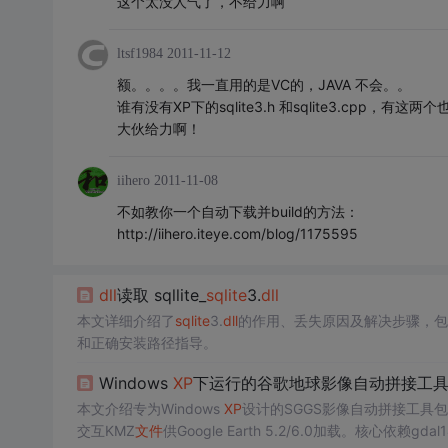
这个太没人气了，不给力啊
ltsf1984
2011-11-12
额。。。。我一直用的是VC的，JAVA 不会。。
谁有没有XP下的sqlite3.h 和sqlite3.cpp
大伙给力啊！
iihero
2011-11-08
不如教你一个自动下载并build的方法：
http://iihero.iteye.com/blog/1175595
dll
读取 sqllite_
sqlite
3.
dll
本文详细介绍了
sqlite
3.
dll
的作用、丢失原因及解决步骤，包
和正确安装路径指导。
Windows
XP
下运行的谷歌地球影像自动拼接工
本文介绍专为Windows
XP
设计的SGGS影像自动拼接工具包，
交互KMZ
文件
供Google Earth 5.2/6.0加载。核心依赖gdal1