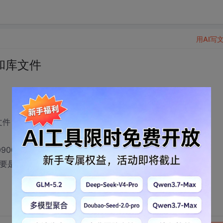
用AI写
件和库文件
sqlite.lib四个文件，请有相关资料的朋友共享下，谢谢。
-3070900（1.27M），不知道是不是
XP
下的，里面有
te3ext.h四个文件，要是能把这转成或生成1上面的四个文件也可，求转的方法。