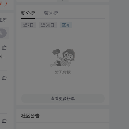
复
积分榜
荣誉榜
正序
近7日
近30日
至今
复
后，
暂无数据
查看更多榜单
社区公告