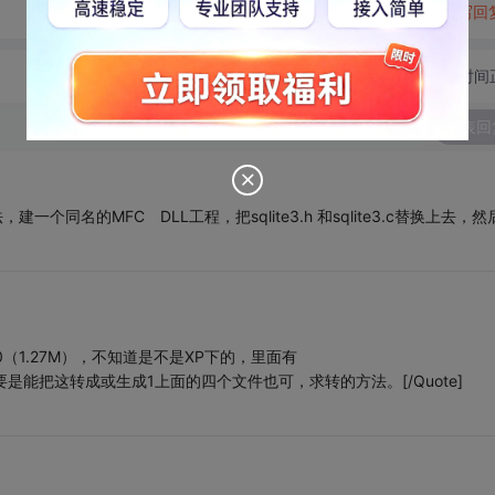
转发到动态
举报
写回
切换为时间
发表回
同名的MFC DLL工程，把sqlite3.h 和sqlite3.c替换上去，然
070900（1.27M），不知道是不是XP下的，里面有
e3ext.h四个文件，要是能把这转成或生成1上面的四个文件也可，求转的方法。[/Quote]