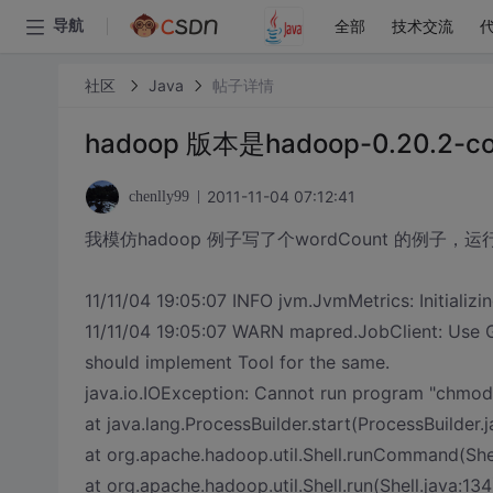
全部
技术交流
导航
社区
Java
帖子详情
hadoop 版本是hadoop-0.20.2-co
2011-11-04 07:12:41
chenlly99
我模仿hadoop 例子写了个wordCount 的例子，
11/11/04 19:05:07 INFO jvm.JvmMetrics: Initiali
11/11/04 19:05:07 WARN mapred.JobClient: Use G
should implement Tool for the same.
java.io.IOException: Cannot run program "chmod
at java.lang.ProcessBuilder.start(ProcessBuilder.
at org.apache.hadoop.util.Shell.runCommand(Shel
at org.apache.hadoop.util.Shell.run(Shell.java:134