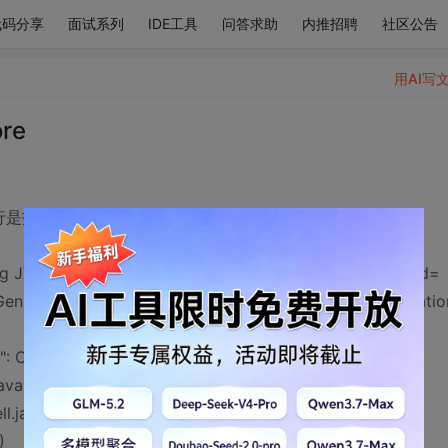
代码分享
面试系列
IDE工具
问答求助
内推招聘
社区公告
用AI写
re
运行是报错：
zing JVM Metrics with processName=JobTracker, sessionId=
enericOptionsParser for parsing the arguments. Applicatio
": CreateProcess error=2, ?????????
java:459)
l.java:149)
)