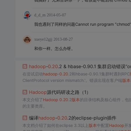
d_d_m
2014-05-07
我也遇到了同样的问题Cannot run program "chmod": Cre
xueye12gjj
2013-08-27
和你一样。怎么办呀。
hadoop
-
0.20
.2 & hbase-0.90.1 集群启动错误“or
在尝试启动
hadoop
-
0.20
.2和hbase-0.90.1集群时遇到RPC
ClientProtocol version mismatch.'。错误出现在客户端
版本
append-r1056497.jar替换为
hadoop
-
0.20
.2-
core
.jar
Hadoop
源代码研读之路（1）
本文介绍了
Hadoop
0.20
.2
版本
的目录结构及核心组件，包括b
的主要类库。
编译
hadoop
-
0.20
.2的eclipse-plugin插件
本文档介绍了如何在eclipse 3.3以上
版本
中配置
Hadoop
开