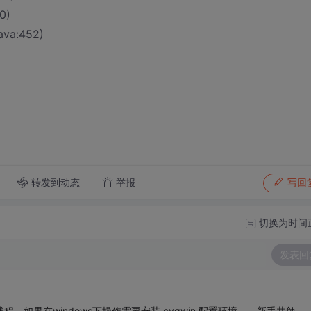
0)
java:452)
转发到动态
举报
写回
切换为时间
发表回
程，如果在windows下操作需要安装 cygwin 配置环境，，新手共勉