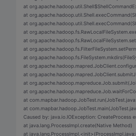
at org.apache.hadoop.util.Shell$ShellCommandEx
at org.apache.hadoop.util.Shell.execCommand(Sh
at org.apache.hadoop.util.Shell.execCommand(Sh
at org.apache.hadoop.fs.RawLocalFileSystem.e
at org.apache.hadoop.fs.RawLocalFileSystem.se
at org.apache.hadoop.fs.FilterFileSystem.setPerm
at org.apache.hadoop.fs.FileSystem.mkdirs(FileS
at org.apache.hadoop.mapred.JobClient.config
at org.apache.hadoop.mapred.JobClient.submitJo
at org.apache.hadoop.mapreduce.Job.submit(Job
at org.apache.hadoop.mapreduce.Job.waitForCo
at com.mapbar.hadoop.JobTest.run(JobTest.java
at com.mapbar.hadoop.JobTest.main(JobTest.jav
Caused by: java.io.IOException: CreateProcess e
at java.lang.ProcessImpl.create(Native Method)
at java.lang.ProcessImpl.<init>(ProcessImpl.java: