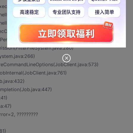
ecutor.execute(Shell.java:286)
ell.java:354)
ell.java:337)
xecCommand(RawLocalFileSystem.java:481)
tPermission(RawLocalFileSystem.java:473)
ission(FilterFileSystem.java:280)
ystem.java:266)
ureCommandLineOptions(JobClient.java:573)
bInternal(JobClient.java:761)
.java:432)
mpletion(Job.java:447)
:41)
a:47)
rror=2, ?????????
81)