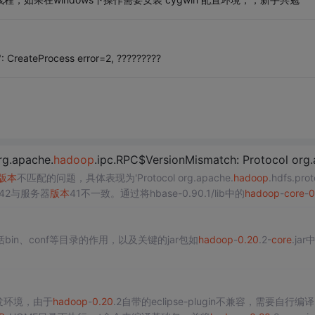
ateProcess error=2, ?????????
g.apache.
hadoop
.ipc.RPC$VersionMismatch: Protocol org.apac
版本
不匹配的问题，具体表现为'Protocol org.apache.
hadoop
.hdfs.prot
42与服务器
版本
41不一致。通过将hbase-0.90.1/lib中的
hadoop
-
core
-
0
，成功解决了该问题，使得集群可以正常初始化并运行。
in、conf等目录的作用，以及关键的jar包如
hadoop
-
0.20
.2-
core
.ja
发环境，由于
hadoop
-
0.20
.2自带的eclipse-plugin不兼容，需要自行编