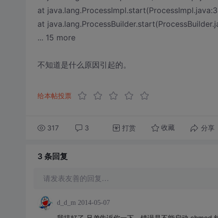
at java.lang.ProcessImpl.start(ProcessImpl.java:3
at java.lang.ProcessBuilder.start(ProcessBuilder.
... 15 more
不知道是什么原因引起的。
给本帖投票
317
3
打赏
分享
收藏
3 条
回复
请发表友善的回复…
d_d_m
2014-05-07
我搞好了 兄弟告诉你一下，错误是不能启动 chmod 线