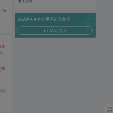
暂无公告
试试用AI创作助手写篇文章吧
+ 用AI写文章
操作
完整
分区
的
导