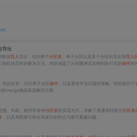
tml
与导出
的数据
导入
导出，包括整个
分区表
、单个分区以及多个分区的导出和
导入
引脱机状态时的解决方法。内容涵盖了从创建测试实例到执行实际
操作
的
，包括全表、分区和子分区
操作
，以及避免常见问题的策略。特别提到了
的merge挑战及其解决方案。
范围、列表、散列等多种
分区表
的实现方式，讲解了普通表转换为
分区表
作
，以及局部索引和全局索引的特点与索引重建问题。