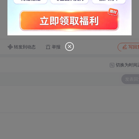
转发到动态
举报
写回
切换为时间
发表回