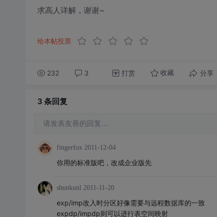
求高人详解，谢谢~
给本帖投票
232
3
打赏
分享
收藏
3 条
回复
请发表友善的回复…
fingerfox
2011-12-04
你用的标准版吧，改成企业版先
shunkunl
2011-11-20
exp/imp改入时分区好像需要与远程数据库的一致
expdp/impdp则可以进行表空间映射