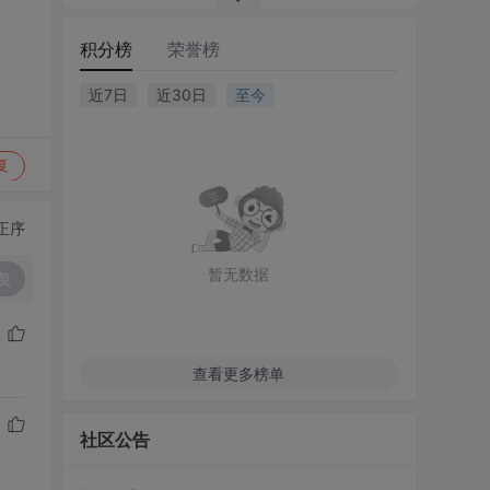
积分榜
荣誉榜
近7日
近30日
至今
复
正序
暂无数据
复
查看更多榜单
社区公告