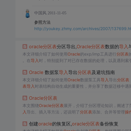
中国风
2011-11-05
参照方法
http://youkey.zhmy.com/archives/2007/137699.h
oracle
分区表
分区导出,
Oracle
分区表
数据的
导入
本文详细介绍了如何使用
Oracle
的exp/imp工具进行
分区表
。在
导入
时，特别提到了对已存在数据的处理，以及遇到索
流程。
Oracle
数据泵
导入
导出
分区表
及避坑指南
本文详细介绍了如何使用
Oracle
数据泵工具
导入
导出
分区表
表
导入
时表结构自动生成的重要性，并分享了数据迁移中遇到
Oracle
分区表
本文围绕
Oracle
分区表
展开，介绍了分区理论知识，阐述了
入
导出、插入等方法，还说明了
分区表
添加、合并等管理
操
创建
oracle
的恢复区,
oracle
分区表
备份恢复