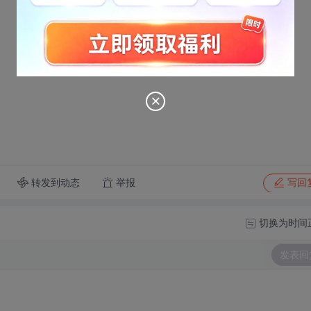
转发到动态
举报
写回
切换为时间
发表回