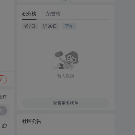
积分榜
荣誉榜
近7日
近30日
至今
暂无数据
复
正序
查看更多榜单
复
社区公告