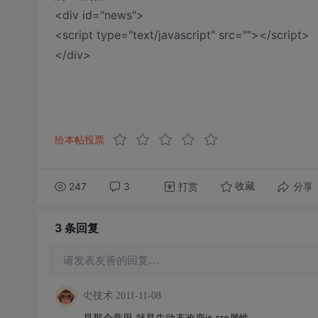
<div id="news">
<script type="text/javascript" src=""></script>
</div>
给本帖投票
247
3
打赏
分享
收藏
3 条
回复
请发表友善的回复…
尐技术
2011-11-08
是那个意思,就是先动态改变js src属性