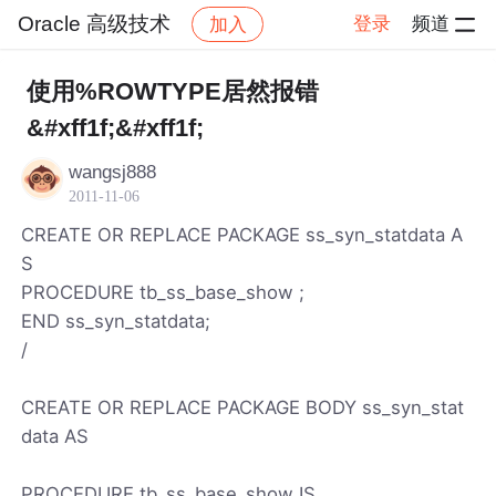
Oracle 高级技术
登录
频道
加入
帖子详情
社区
Oracle 高级技术
使用%ROWTYPE居然报错
&#xff1f;&#xff1f;
wangsj888
2011-11-06
CREATE OR REPLACE PACKAGE ss_syn_statdata A
S
PROCEDURE tb_ss_base_show ;
END ss_syn_statdata;
/
CREATE OR REPLACE PACKAGE BODY ss_syn_stat
data AS
PROCEDURE tb_ss_base_show IS