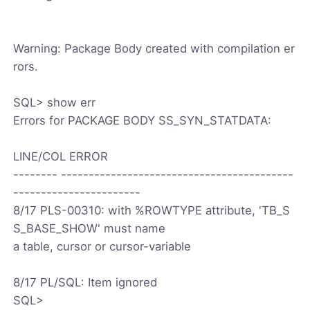
Warning: Package Body created with compilation er
rors.
SQL> show err
Errors for PACKAGE BODY SS_SYN_STATDATA:
LINE/COL ERROR
-------- ------------------------------------------
-----------------------
8/17 PLS-00310: with %ROWTYPE attribute, 'TB_S
S_BASE_SHOW' must name
a table, cursor or cursor-variable
8/17 PL/SQL: Item ignored
SQL>