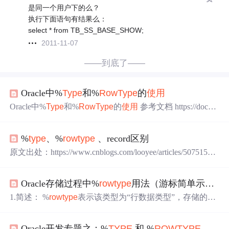
是同一个用户下的么？
执行下面语句有结果么：
select * from TB_SS_BASE_SHOW;
2011-11-07
——到底了——
Oracle中%
Type
和%
Row
Type
的
使用
Oracle中%
Type
和%
Row
Type
的
使用
参考文档 https://docs.o
racle.com/database/121/LNPLS/
type
_attribute.htm#LNPLS013
52 https://docs.oracle.com/database/121/LNPLS/
row
type
_attrib
%
type
、%
row
type
、record区别
ute.htm#LNPLS01342 1.语法 %
TYPE
%
ROW
TYPE
2.%
TY
PE
和%
ROW
TYPE
的区别 相同点 1）%
TYPE
和%
ROW
TY
原文出处：https://www.cnblogs.com/looyee/articles/5075156.h
PE
都是继承表的字段类型和长度，不
tml
使用
%
TYPE
在许多情况下，PL/SQL变量可以用来存
储在数据库表中的数据。在这种情况下，变量应该拥有与
Oracle存储过程中%
row
type
用法（游标简单示例）
表列相同的类型。例如，students表的first_name列的类型为
VARCHAR2(20),我们可以按照下述方式声明一个变量： D
1.简述： %
row
type
表示该类型为“行数据类型”，存储的是
ECLARE v_FirstNa...
一行数据，一行数据里可以有多列，类似于表里的一行数
据，也可以是游标里的一行数据。 2.用法： vs_
row
1 表%
r
Oracle开发专题之：%
TYPE
和 %
ROW
TYPE