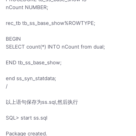
nCount NUMBER;
rec_tb tb_ss_base_show%ROWTYPE;
BEGIN
SELECT count(*) INTO nCount from dual;
END tb_ss_base_show;
end ss_syn_statdata;
/
以上语句保存为ss.sql,然后执行
SQL> start ss.sql
Package created.