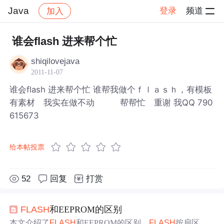
Java
登录
频道
加入
帖子详情
社区
Java
谁会flash 进来帮个忙
shiqilovejava
2011-11-07
谁会flash 进来帮个忙 谁帮我做个ｆｌａｓｈ，有模板
有素材 我实在做不动 帮帮忙 重谢 我QQ 790
615673
给本帖投票
52
回复
打赏
FLASH
和EEPROM的区别
本文介绍了
FLASH
和EEPROM的区别，
FLASH
按扇区操