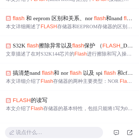
作，成本低，适合做程序存储器；EEPROM按字节操作，
适合做非易失数据存储器。还阐述了RAM（SRAM和DRA
flash
和 eeprom 区别和关系、nor
flash
和nand
flash
M）、ROM的特点，以及NOR
Flash
和NAND
Flash
的性
能、接口、容量、可靠性等方面的差异。
本文详细阐述了
FLASH
存储器和EEPROM存储器的区别，
包括它们的擦写方式、使用情况和擦写次数的不同。此
外，还介绍了NOR
Flash
与NAND
Flash
的特点以及它们
S32K
flash
擦除异常以及
flash
保护 （
FLASH
_DRV_CommandSequence函数异常）
的应用场景。
文章描述了在对S32K144芯片的
Flash
进行擦除和写入操作
时遇到的问题，即在DEBUG模式下调试可以正常工作，但
在正常运行时出现异常。关键在于
Flash
命令序列在特定点
搞清楚nand
flash
和 nor
flash
以及 spi
flash
和cfi
fla
卡死。解决方案涉及到中断处理函数`CCIF_Handler`和`CCI
F_Callback`的RAM定位，以及
Flash
驱动的初始化和保护
本文详细介绍了
Flash
存储器的两种主要类型：NOR
Flash
配置。此外，文章还提到了
Flash
的加密和保护机制，如F
和NAND
Flash
。解释了它们的内部结构、通信方式及其
TFS_FPROT、FTFS_FSEC等寄存器的使用。
优缺点，并对比了CFI
Flash
与SPI
Flash
的不同之处。此
FLASH
的读写
外，还探讨了NOR
Flash
和NAND
Flash
在嵌入式系统中
的应用差异。
本文介绍了
Flash
存储器的基本特性，包括只能将1写为0的
编程规则和擦除过程。详细阐述了块、扇区和页的关系，
以及不同型号的
Flash
存储器的容量。还探讨了
Flash
的擦
写规则，强调最小擦除单位为扇区，最大编程单位为页，
说点什么…
并指出写入时不能跨页。此外，文章提到了8-pin封装的
Fla