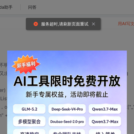
da助手
问答
用AI写
服务超时,请刷新页面重试
明白对IE的绑定程序为什么搞的这么复杂?直接用
t,fnHandler）又出错了，高手指教啊，这样写的用意是什么，实在看不明白
r) {
stener(sEvent, fnHandler, false) :
r，oElement[sEvent + fnHandler] = function () {oElement["_
n" + sEvent, oElement[sEvent + fnHandler]))