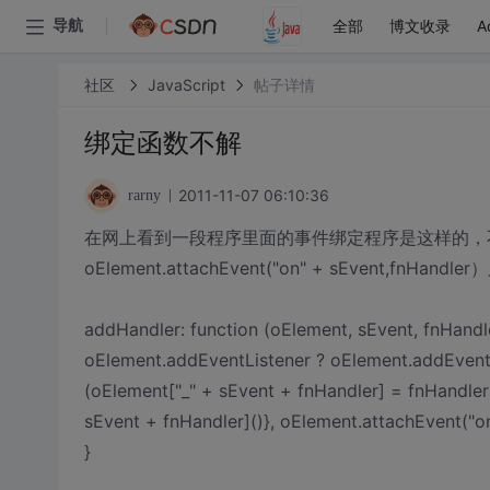
全部
博文收录
A
导航
社区
JavaScript
帖子详情
绑定函数不解
2011-11-07 06:10:36
rarny
在网上看到一段程序里面的事件绑定程序是这样的，不
oElement.attachEvent("on" + sEven
addHandler: function (oElement, sEvent, fnHandle
oElement.addEventListener ? oElement.addEventLi
(oElement["_" + sEvent + fnHandler] = fnHandle
sEvent + fnHandler]()}, oElement.attachEvent("o
}