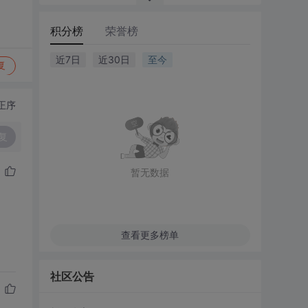
积分榜
荣誉榜
近7日
近30日
至今
复
正序
复
暂无数据
查看更多榜单
社区公告