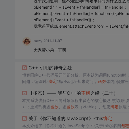
这个我知道啊，但不知道为IE绑定事件时为什么这么
oElement["_" + sEvent + fnHandler] = fnHandler；
oElement[sEvent + fnHandler] = function () {oElem
oElement[sEvent + fnHandler])；
我觉得写成oElement.attachEvent("on" +
rarny
2011-11-07
大家帮小弟一下啊
C++ 引用的神奇之处
博客围绕C++代码展开问题分析。原本认为调用functio
问题，编译时a
绑定
到p->a地址却未访问，
函数
体内p提前检
【多态】—— 我与C++的
不解
之缘（二十）
本文系统讲解C++面向对象编程中多态的核心概念与实现机
）；重点剖析虚
函数
、虚
函数
表（vtable）、动态
绑定
原理
类与纯虚
函数
等关键技术点，并对比重载、隐藏与重写的语
关于《你不知道的JavaScript》-this
绑定
本文介绍了《你不知道的JavaScript》中关于this的四种
绑