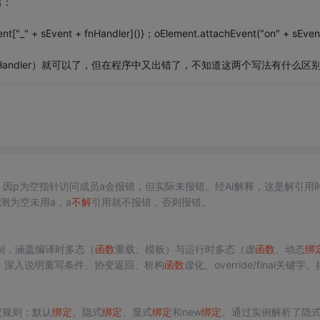
写：
ent["_" + sEvent + fnHandler]()}；oElement.attachEvent("on" + sEven
 sEvent,fnHandler）就可以了，但在程序中又出错了，不知道这两个写法有什么区
n时，因p为空指针访问成员a会报错，但实际未报错。经AI解释，这是解引用
测为空未用a，a
不解
引用就不报错，否则报错。
制，涵盖编译时多态（
函数
重载、模板）与运行时多态（虚
函数
、动态
绑
；深入说明重写条件、协变返回、析构
函数
虚化、override/final关键字
义差异。
定
规则：默认
绑定
、隐式
绑定
、显式
绑定
和new
绑定
。通过实例解析了隐