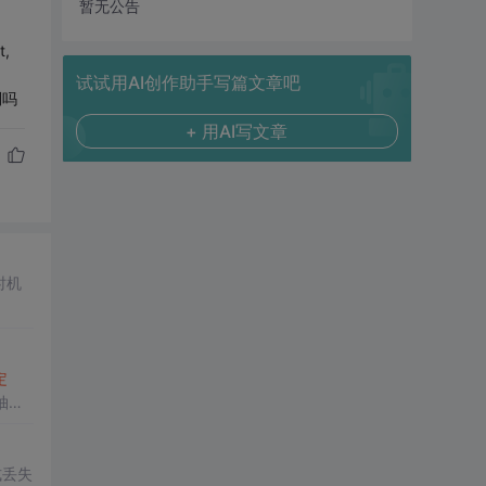
暂无公告
t,
试试用AI创作助手写篇文章吧
别吗
+ 用AI写文章
时机
定
、抽象
式丢失