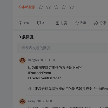
给本帖投票
120
3
打赏
分享
收藏
3 条
回复
请发表友善的回复…
liangws
2011-11-08
因为IE与FF绑定事件的方法是不同的，
IE:attachEvent
FF:addEventListener
楼主那段代码就是判断使用的浏览器是否支持addEventLis
rarny
2011-11-08