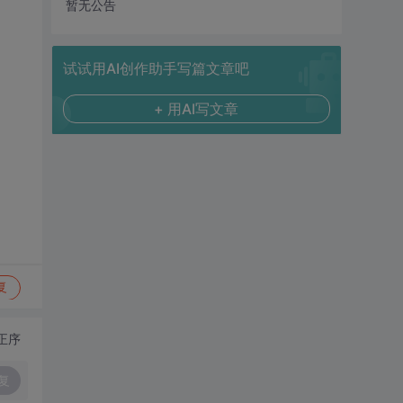
暂无公告
试试用AI创作助手写篇文章吧
+ 用AI写文章
复
正序
复