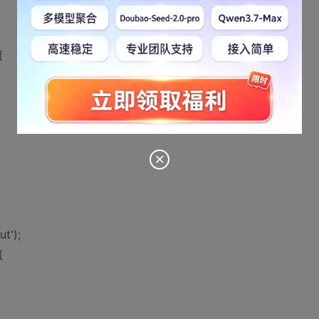
{
t');
{