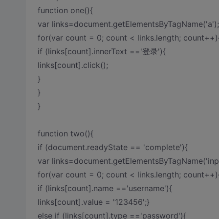
function one(){
var links=document.getElementsByTagName('a');
for(var count = 0; count < links.length; count++)
if (links[count].innerText =='登录'){
links[count].click();
}
}
}
function two(){
if (document.readyState == 'complete'){
var links=document.getElementsByTagName('inpu
for(var count = 0; count < links.length; count++)
if (links[count].name =='username'){
links[count].value = '123456';}
else if (links[count].type =='password'){