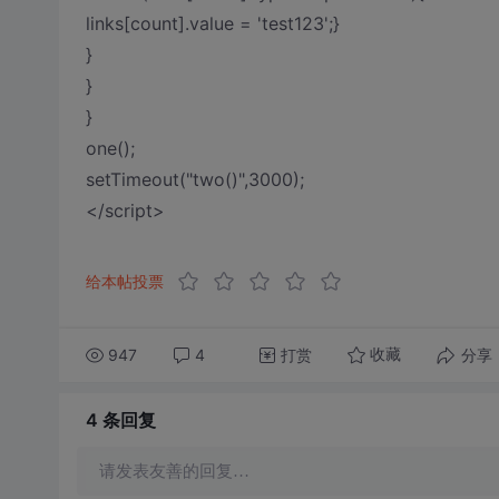
links[count].value = 'test123';}
}
}
}
one();
setTimeout("two()",3000);
</script>
给本帖投票
947
4
打赏
分享
收藏
4 条
回复
请发表友善的回复…