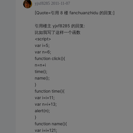
yjxf8285
2011-11-07
[Quote=引用 8 楼 fanchuanzhidu 的回复:]
引用楼主 yjxf8285 的回复:
比如我写了这样一个函数
<script>
var i=5;
var n=6;
function click(){
n=n+i
time();
name();
}
function time(){
var i=i+11;
var n=i+13;
alert(n);
}
function name(){
var i=i+121;