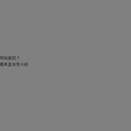
还明知故犯？
性概率是灰常小的