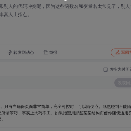
跟别人的代码冲突呢，因为这些函数名和变量名太常见了，别人
丰富人士指点。
转发到动态
举报
写回
切换为时间
发表回
是常识。只有当确保页面非常简单，完全可控时，可以随便点。既然碰到不能
无所谓笨巧，事实上大巧不工。如果指望用那些某某结构而使你随便滥用
误。