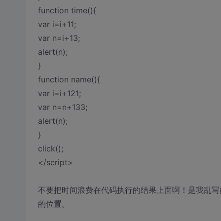
function time(){
var i=i+11;
var n=i+13;
alert(n);
}
function name(){
var i=i+121;
var n=n+133;
alert(n);
}
click();
</script>
不要把时间浪费在代码执行的结果上面啊！是我乱写
的位置。