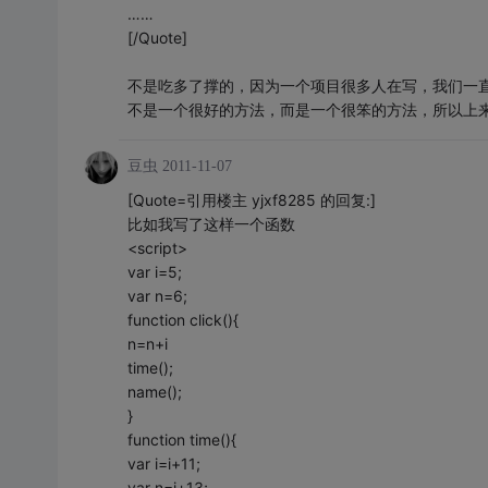
……
[/Quote]
不是吃多了撑的，因为一个项目很多人在写，我们一
不是一个很好的方法，而是一个很笨的方法，所以上
豆虫
2011-11-07
[Quote=引用楼主 yjxf8285 的回复:]
比如我写了这样一个函数
<script>
var i=5;
var n=6;
function click(){
n=n+i
time();
name();
}
function time(){
var i=i+11;
var n=i+13;