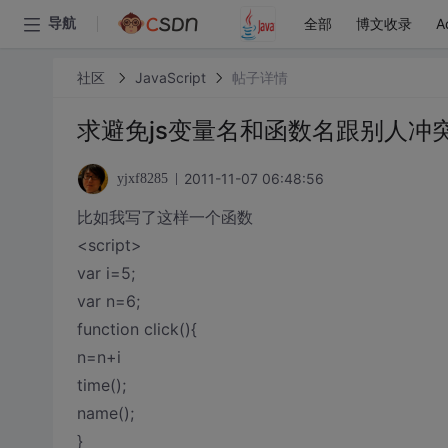
全部
博文收录
A
导航
社区
JavaScript
帖子详情
求避免js变量名和函数名跟别人冲
2011-11-07 06:48:56
yjxf8285
比如我写了这样一个函数
<script>
var i=5;
var n=6;
function click(){
n=n+i
time();
name();
}