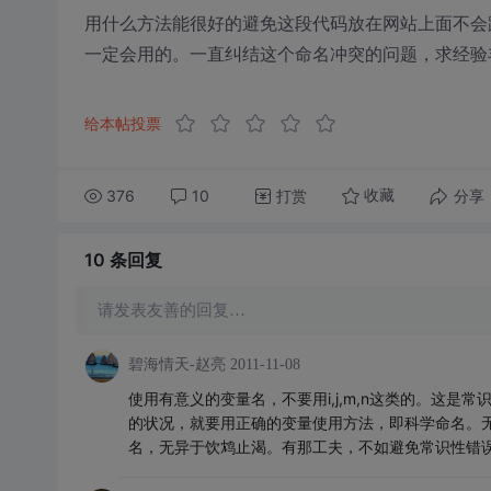
用什么方法能很好的避免这段代码放在网站上面不会
一定会用的。一直纠结这个命名冲突的问题，求经验
给本帖投票
376
10
打赏
分享
收藏
10 条
回复
请发表友善的回复…
碧海情天-赵亮
2011-11-08
使用有意义的变量名，不要用i,j,m,n这类的。这
的状况，就要用正确的变量使用方法，即科学命名。
名，无异于饮鸩止渴。有那工夫，不如避免常识性错