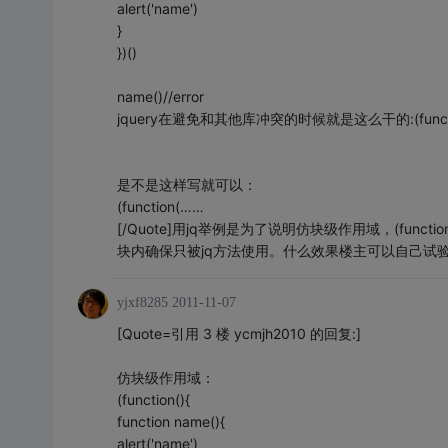
alert('name')
}
})()
name()//error
jquery在避免和其他库冲突的时候就是这么干的:(functi
是不是这样写就可以：
(function(……
[/Quote]用jq举例是为了说明仿块级作用域，(functio
块内确保只被jq方法使用。什么效果楼主可以自己试
yjxf8285
2011-11-07
[Quote=引用 3 楼 ycmjh2010 的回复:]
仿块级作用域：
(function(){
function name(){
alert('name')