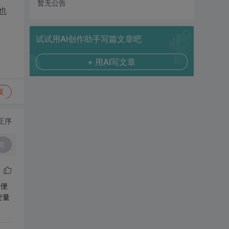
暂无公告
也
试试用AI创作助手写篇文章吧
+ 用AI写文章
复
正序
复
随便
变量