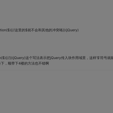
on($){//这里的$就不会和其他的冲突咯})(jQuery)
n($){//})(jQuery)这个写法表示把jQuery传入块作用域里，这样'$'符号就
验下，顺带下4楼的方法也不错啊