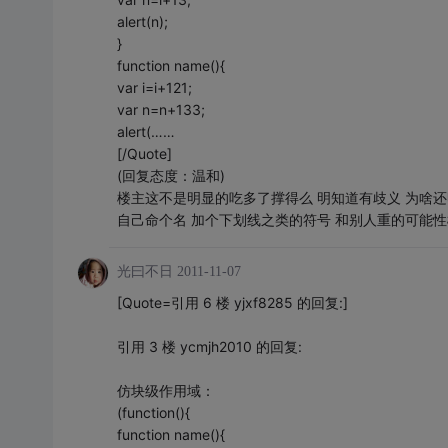
alert(n);
}
function name(){
var i=i+121;
var n=n+133;
alert(……
[/Quote]
(回复态度：温和)
楼主这不是明显的吃多了撑得么 明知道有歧义 为啥
自己命个名 加个下划线之类的符号 和别人重的可能
光曰不日
2011-11-07
[Quote=引用 6 楼 yjxf8285 的回复:]
引用 3 楼 ycmjh2010 的回复:
仿块级作用域：
(function(){
function name(){