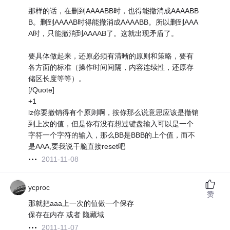
那样的话，在删到AAAABB时，也得能撤消成AAAABB
B。删到AAAAB时得能撤消成AAAABB。所以删到AAA
A时，只能撤消到AAAAB了。这就出现矛盾了。
要具体做起来，还原必须有清晰的原则和策略，要有
各方面的标准（操作时间间隔，内容连续性，还原存
储区长度等等）。
[/Quote]
+1
lz你要撤销得有个原则啊，按你那么说意思应该是撤销
到上次的值，但是你有没有想过键盘输入可以是一个
字符一个字符的输入，那么BB是BBB的上个值，而不
是AAA,要我说干脆直接reset吧
2011-11-08
ycproc
赞
那就把aaa上一次的值做一个保存
保存在内存 或者 隐藏域
2011-11-07