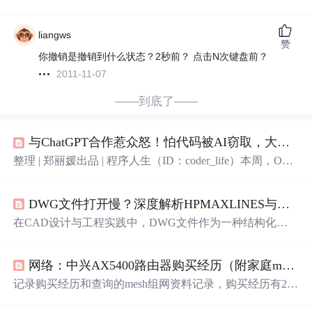
liangws
赞
你撤销是撤销到什么状态？2秒前？ 点击N次键盘前？
2011-11-07
——到底了——
与ChatGPT合作惹众怒！怕代码被AI窃取，大量开发者删帖抗议，不料竟遭平台封号？...
整理 | 郑丽媛出品 | 程序人生（ID：coder_life）本周，Open
AI 宣布与知名在线编程问答论坛 Stack Overflow 达成技术
合作：ChatGPT 将能使用来自 Stack Overflow 可靠准确、
DWG文件打开慢？深度解析HPMAXLINES与文件瘦身优化方案
高度
技术性
的知识和代码——这些数据”由 15 年来为 Stack
Overflow 平台做出贡献的数百万开发人员“所提供。同时，
在CAD设计与工程实践中，DWG文件作为一种结构化的
Stack Overflow 也能利用 Ope...
图形数据库，其性能表现不仅取决于图形数据量，更与文
件内部的非图形信息、历史记录及系统变量设置紧密相
网络：中兴AX5400路由器购买经历（附家庭mesh组网个人理解）
关。从技术原理上看，软件在打开文件时需要解析并加载
所有实体、处理内部引用关系，这一过程极易因冗余数据
记录购买经历和查询的mesh组网资料记录，购买经历有2个
和特定参数（如控制填充图案生成的HPMAXLINES变量）
槽点，此处记录算是对技术类产品购买心得小结，mesh组
而遭遇性能瓶颈。其技术价值在于通过系统性的诊断与优