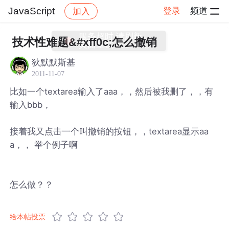
JavaScript
登录
频道
加入
帖子详情
社区
JavaScript
技术性难题&#xff0c;怎么撤销
狄默默斯基
2011-11-07
比如一个textarea输入了aaa，，然后被我删了，，有
输入bbb，
接着我又点击一个叫撤销的按钮，，textarea显示aa
a，， 举个例子啊
怎么做？？
给本帖投票