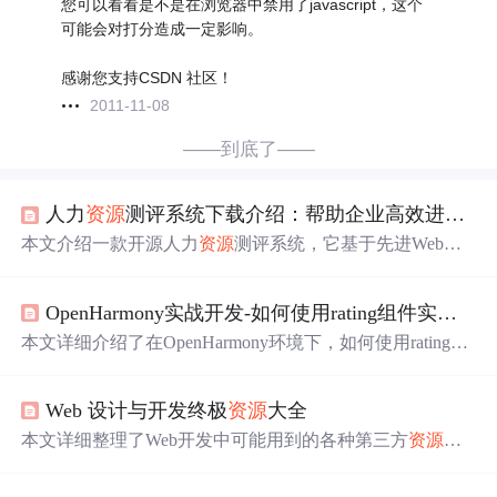
您可以看看是不是在浏览器中禁用了javascript，这个
可能会对打分造成一定影响。
感谢您支持CSDN 社区！
2011-11-08
——到底了——
人力
资源
测评系统下载介绍：帮助企业高效进行员工能力评估与绩效
本文介绍一款开源人力
资源
测评系统，它基于先进Web技
术构建，前端响应式设计适配移动端，后端用高效算法
处
理
数据。具备自动汇总分数、认证、移动端适配等功能，
OpenHarmony实战开发-如何使用rating组件实现星级
可用于员工能力评估、绩效
打分
等场景，还支持定制化，
能提升企业人力
资源
管理效率。
本文详细介绍了在OpenHarmony环境下，如何使用rating组
件在RK3568开发板上实现星级
打分
功能，包括环境配置、
代码结构、样式设计和数据
处理
。同时提供了配套的学习
Web 设计与开发终极
资源
大全
资源
链接。
本文详细整理了Web开发中可能用到的各种第三方
资源
，
包括函数与类库、日期
处理
、图形
处理
、表单验证、Ajax
与JavaScript、密码验证、APIs、IP定位、图表、地图、音