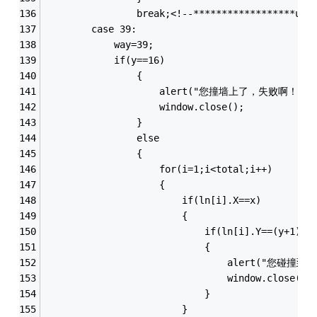
				break;<!--******************up
		case 39:
			way=39;
			if(y==16)
				{
					alert("您撞墙上了，失败啊！");
					window.close();
				}
				else
				{
					for(i=1;i<total;i++)
					{
						if(ln[i].X==x)
						{
							if(ln[i].Y==(y+1))
							{
								alert("
								window.close();
							}
						}