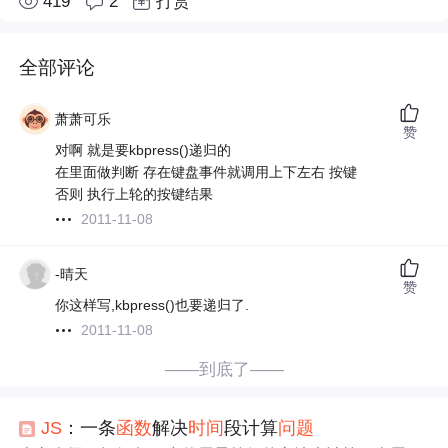
419
2
打赏
全部评论
萧萧可乐
赞
对啊 就是要kbpress()递归的
在里面做判断 存在键盘事件就调用上下左右 按键
否则 执行上轮的按键结果
2011-11-08
-晴天
赞
你这样写,kbpress()也要递归了.
2011-11-08
——到底了——
JS
：一条
函数
解决
时间
段计算
问题