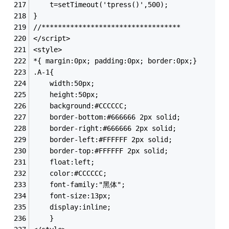
	t=setTimeout('tpress()',500);
}
//**********************************
</script>
<style>
*{ margin:0px; padding:0px; border:0px;}
.A-1{ 
	width:50px; 
	height:50px; 
	background:#CCCCCC; 
	border-bottom:#666666 2px solid;
	border-right:#666666 2px solid;
	border-left:#FFFFFF 2px solid;
	border-top:#FFFFFF 2px solid;
	float:left;
	color:#CCCCCC;
	font-family:"黑体";
	font-size:13px;
	display:inline;
	}