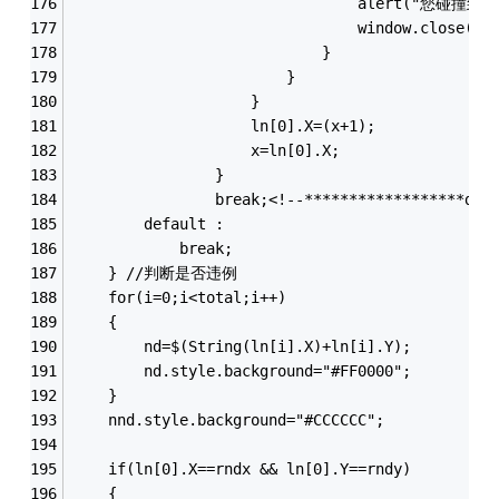
								alert("
								window.close();
							}
						}
					}
					ln[0].X=(x+1);
					x=ln[0].X;
				}
				break;<!--******************do
		default :
			break;
	} //判断是否违例
	for(i=0;i<total;i++)
	{
		nd=$(String(ln[i].X)+ln[i].Y);
		nd.style.background="#FF0000";
	}
	nnd.style.background="#CCCCCC";
	if(ln[0].X==rndx && ln[0].Y==rndy)
	{