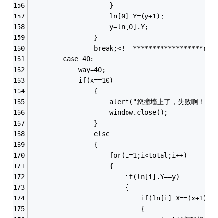
					}
					ln[0].Y=(y+1);
					y=ln[0].Y;
				}
				break;<!--******************ri
		case 40:
			way=40;
			if(x==10)
				{
					alert("您撞墙上了，失败啊！");
					window.close();
				}
				else
				{
					for(i=1;i<total;i++)
					{
						if(ln[i].Y==y)
						{
							if(ln[i].X==(x+1))
							{