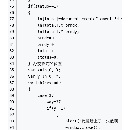
	if(status==1)
	{
		ln[total]=document.createElement("div")
		ln[total].X=prndx;
		ln[total].Y=prndy;
		prndx=0;
		prndy=0;
		total++;
		status=0;
	} //交换蛇的位置
	var x=ln[0].X;
	var y=ln[0].Y;
	switch(keycode)
	{	
		case 37:
			way=37;
			if(y==1)
				{
					alert("您撞墙上了，失败啊！");
					window.close();