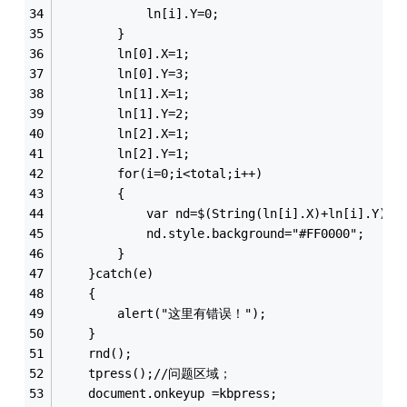
			ln[i].Y=0;
		}
		ln[0].X=1;
		ln[0].Y=3;
		ln[1].X=1;
		ln[1].Y=2;
		ln[2].X=1;
		ln[2].Y=1;
		for(i=0;i<total;i++)
		{
			var nd=$(String(ln[i].X)+ln[i].Y);
			nd.style.background="#FF0000";
		}
	}catch(e)
	{
		alert("这里有错误！");
	}
	rnd();
	tpress();//问题区域；
	document.onkeyup =kbpress;