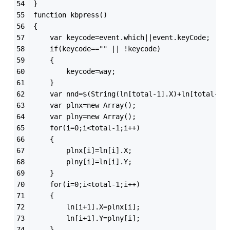
}
function kbpress()
{
	var keycode=event.which||event.keyCode;
	if(keycode=="" || !keycode)
	{
		keycode=way;
	}
	var nnd=$(String(ln[total-1].X)+ln[total-1]
	var plnx=new Array();
	var plny=new Array();
	for(i=0;i<total-1;i++)
	{
		plnx[i]=ln[i].X;
		plny[i]=ln[i].Y;
	}
	for(i=0;i<total-1;i++)
	{
		ln[i+1].X=plnx[i];
		ln[i+1].Y=plny[i];
	}