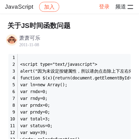
JavaScript
登录
频道
加入
帖子详情
社区
JavaScript
关于JS时间函数问题
萧萧可乐
2011-11-08
<script type="text/javascript">
alert("因为未设定按键属性，所以请勿点击除上下左右外的
function $(x){return(document.getElementById(x)
var ln=new Array();
var rndx=0;
var rndy=0;
var prndx=0;
var prndy=0;
var total=3;
var status=0;
var way=39;