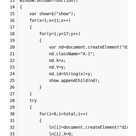
window.onload=function()
{
	var show=$("show");
	for(x=1;x<11;x++)
	{
		for(y=1;y<17;y++)
		{
			var nd=document.createElement("div"
			nd.className="A-1";
			nd.X=x;
			nd.Y=y;
			nd.id=String(x)+y;
			show.appendChild(nd);
		}
	}
	try
	{
		for(i=0;i<total;i++)
		{
			ln[i]=document.createElement("div")
			ln[i].X=0;