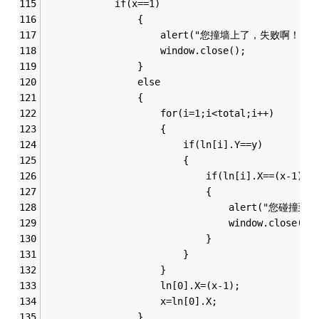
			if(x==1)
				{
					alert("您撞墙上了，失败啊！");
					window.close();
				}
				else
				{
					for(i=1;i<total;i++)
					{
						if(ln[i].Y==y)
						{
							if(ln[i].X==(x-1))
							{
								alert("
								window.close();
							}
						}
					}
					ln[0].X=(x-1);
					x=ln[0].X;
				}