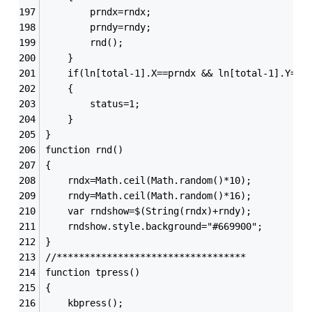
		prndx=rndx;
		prndy=rndy;
		rnd();
	}
	if(ln[total-1].X==prndx && ln[total-1].Y==p
	{
		status=1;
	}
}
function rnd()
{
	rndx=Math.ceil(Math.random()*10);
	rndy=Math.ceil(Math.random()*16);
	var rndshow=$(String(rndx)+rndy);
	rndshow.style.background="#669900";
}
//**********************************
function tpress()
{
	kbpress();