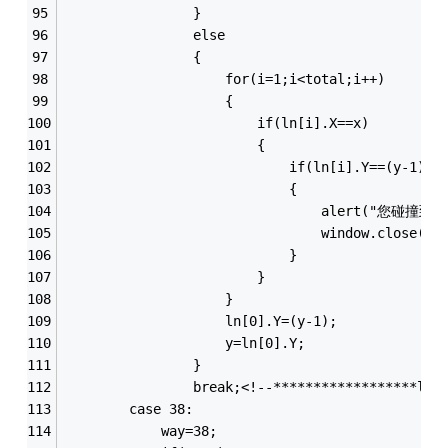
				}
				else
				{
					for(i=1;i<total;i++)
					{
						if(ln[i].X==x)
						{
							if(ln[i].Y==(y-1))
							{
								alert("
								window.close();
							}
						}
					}
					ln[0].Y=(y-1);
					y=ln[0].Y;
				}
				break;<!--******************le
		case 38:
			way=38;