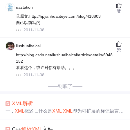
uastation
赞
见原文:http://hpjianhua.iteye.com/blog/418803
自己以前写的..
2011-11-08
liushuaibaicai
赞
http://blog.csdn.net/liushuaibaicai/article/details/6948
152
看看这个，或许对你有帮助。。。
2011-11-08
——到底了——
XML
解析
一，
XML
概述 1.什么是
XML
XML
即为可扩展的标记语言
（eXtensible Markup Language）
XML
是一套定义语义标记
的规则，这些标记将文档分成许多部件并对这些部件加以
C++
解析
XML
文件
标识 2.
XML
和HTML不同之处
XML
主要用于说明文档的主