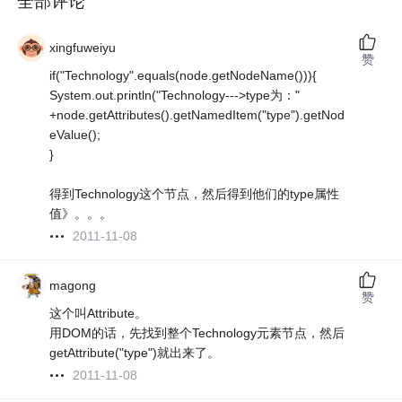
全部评论
xingfuweiyu
赞
if("Technology".equals(node.getNodeName())){
System.out.println("Technology--->type为："
+node.getAttributes().getNamedItem("type").getNod
eValue();
}
得到Technology这个节点，然后得到他们的type属性
值》。。。
2011-11-08
magong
赞
这个叫Attribute。
用DOM的话，先找到整个Technology元素节点，然后
getAttribute("type")就出来了。
2011-11-08