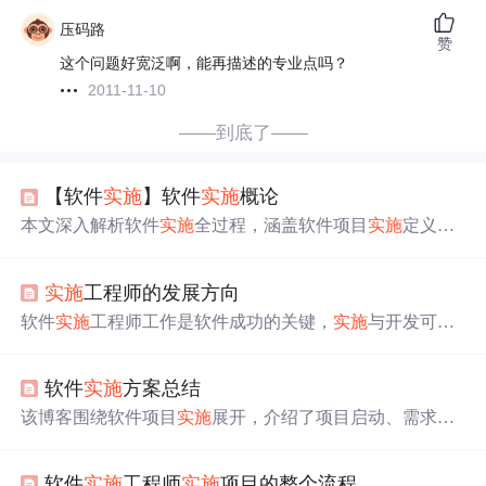
压码路
赞
这个问题好宽泛啊，能再描述的专业点吗？
2011-11-10
——到底了——
【软件
实施
】软件
实施
概论
本文深入解析软件
实施
全过程，涵盖软件项目
实施
定义、
流程、周期，软件企业分类与业务特点，
实施
工程师岗位
职责与技能要求，以及
实施
方法论与项目管理技巧。通过
实施
工程师的发展方向
案例分析，揭示
实施
工作中的挑战与对策。
软件
实施
工程师工作是软件成功的关键，
实施
与开发可互
转。软件开发工程师30岁常转型ERP
实施
顾问。成为优秀
实施
顾问需具备一定技术基础、行业与管理知识、英语水
软件
实施
方案总结
平等，还需有职业化仪表、学习能力，也离不开运气和机
遇。
该博客围绕软件项目
实施
展开，介绍了项目启动、需求调
研确认等八个阶段的工作内容，阐述了软件
实施
成功需满
足企业需求、具备二次开发能力等要点。同时，结合麦德
软件
实施
工程师
实施
项目的整个流程
龙、中石化等案例，分析数据整合项目
实施
中因管理粗